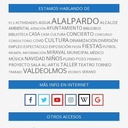
ESTAMOS HABLANDO DE
ALALPARDO
AGUA
ALCALDE
ACTIVIDADES
012
AYUNTAMIENTO
AMBIENTAL
BIBLIOBUS
ATENCIÓN
CONCIERTO
CASA
BIBLIOTECA
CASA CULTURA
CONCURSO
CULTURA
DINAMIZACIÓN
DIVERSIÓN
COVID
CONSULTORIO
FIESTAS
EXPOSICIÓN
FUTBOL
EMPLEO
ESPECTÁCULO
FIESTA
MIRAVAL
MUNICIPAL
MÉDICO
INFANTIL
INFORMACIÓN
NIÑOS
NAVIDAD
MÚSICA
PLENO
POZO
PREMIOS
TALLER
TEATRO
PROYECTO
SALA AL-ARTIS
TORNEO
VALDEOLMOS
VERANO
TRABAJO
VECINOS
MÁS INFO EN INTERNET
OTROS ACCESOS