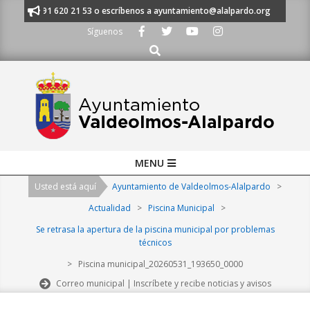
Skip
anos al 91 620 21 53 o escríbenos a ayuntamiento@alalpardo.org
TE E
to
Síguenos
content
Buscar
Primary
MENU
Navigation
Usted está aquí
Ayuntamiento de Valdeolmos-Alalpardo
>
Menu
Actualidad
>
Piscina Municipal
>
Se retrasa la apertura de la piscina municipal por problemas
técnicos
>
Piscina municipal_20260531_193650_0000
Correo municipal | Inscríbete y recibe noticias y avisos