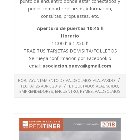
punto de encuentro donde estar conectados y
poder compartir recursos, información,
consultas, propuestas, etc.
Apertura de puertas 10:45 h
Horario
11:00 h a 12:30 h
TRAE TUS TARJETAS DE VISITA/FOLLETOS
Se ruega confirmación por Facebook o
email:
asociacion.paeva@gmail.com
2019-
POR:
AYUNTAMIENTO DE VALDEOLMOS-ALALPARDO
04-
FECHA:
25 ABRIL 2019
ETIQUETADO:
ALALPARDO
,
25
EMPRENDEDORES
,
ENCUENTRO
,
PYMES
,
VALDEOLMOS