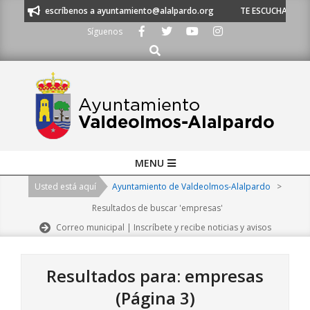
Skip
 o escríbenos a ayuntamiento@alalpardo.org
TE ESCUCHAMOS - Llámanos
to
Síguenos
content
Buscar
Primary
MENU
Navigation
Usted está aquí
Ayuntamiento de Valdeolmos-Alalpardo
>
Menu
Resultados de buscar 'empresas'
Correo municipal | Inscríbete y recibe noticias y avisos
Resultados para: empresas
(Página 3)