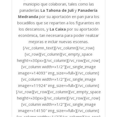
municipio que colaboran, tales como las
panaderías
La Tahona de Juli
y
Panadería
Medranda
por su aportación en pan para los
bocadillos que se reparten a los figurantes en
los descansos, y
La Caixa
por su aportación
económica, tan necesaria para poder realizar
mejoras e incluir nuevas escenas.
[/vc_column_text][/vc_column][/vc_row]
[vc_row][vc_column][vc_empty_space
height=»30px»][/vc_column][/vc_row][vc_row]
[vc_column width=»1/2″][vc_single_image
image=»14093″ img_size=»full»][/vc_column]
[vc_column width=»1/2″][vc_single_image
image=»11924″ img_size=»full»][/vc_column]
[/vc_row][vc_row][vc_column][vc_empty_space
height=»30px»][/vc_column][/vc_row][vc_row]
[vc_column width=»1/2″][vc_single_image
image=»14150″ img_size=»full»][/vc_column]
[vc_column width=»1/2″][/vc_column][/vc_row]