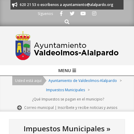
Skip
os al 91 620 21 53 o escríbenos a ayuntamiento@alalpardo.org
TE ESC
to
Síguenos
content
Buscar
Primary
MENU
Navigation
Usted está aquí
Ayuntamiento de Valdeolmos-Alalpardo
>
Menu
Impuestos Municipales
>
¿Qué Impuestos se pagan en el municipio?
Correo municipal | Inscríbete y recibe noticias y avisos
Impuestos Municipales »