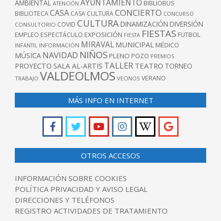
AYUNTAMIENTO
AMBIENTAL
BIBLIOBUS
ATENCIÓN
CONCIERTO
CASA
BIBLIOTECA
CASA CULTURA
CONCURSO
CULTURA
DINAMIZACIÓN
DIVERSIÓN
COVID
CONSULTORIO
FIESTAS
EXPOSICIÓN
FUTBOL
EMPLEO
ESPECTÁCULO
FIESTA
MIRAVAL
MUNICIPAL
MÉDICO
INFANTIL
INFORMACIÓN
NIÑOS
NAVIDAD
MÚSICA
PLENO
POZO
PREMIOS
TALLER
TEATRO
PROYECTO
SALA AL-ARTIS
TORNEO
VALDEOLMOS
VERANO
TRABAJO
VECINOS
MÁS INFO EN INTERNET
OTROS ACCESOS
INFORMACIÓN SOBRE COOKIES
POLÍTICA PRIVACIDAD Y AVISO LEGAL
DIRECCIONES Y TELÉFONOS
REGISTRO ACTIVIDADES DE TRATAMIENTO