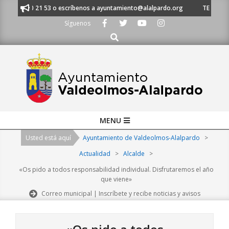
Skip
al 91 620 21 53 o escríbenos a ayuntamiento@alalpardo.org
TE ESCUCH
to
Síguenos
content
Buscar
Primary
MENU
Navigation
Usted está aquí
Ayuntamiento de Valdeolmos-Alalpardo
>
Menu
Actualidad
>
Alcalde
>
«Os pido a todos responsabilidad individual. Disfrutaremos el año
que viene»
Correo municipal | Inscríbete y recibe noticias y avisos