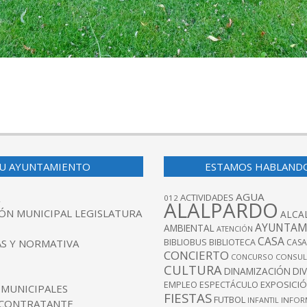
U AYUNTAMIENTO
ESTAMOS HABLAND
AGUA
ACTIVIDADES
012
ALALPARDO
ÓN MUNICIPAL LEGISLATURA
ALCA
AYUNTAM
AMBIENTAL
ATENCIÓN
CASA
BIBLIOBUS
S Y NORMATIVA
BIBLIOTECA
CASA
CONCIERTO
CONCURSO
CONSUL
CULTURA
DINAMIZACIÓN
DI
EXPOSICI
EMPLEO
ESPECTÁCULO
 MUNICIPALES
FIESTAS
FUTBOL
INFANTIL
INFOR
 CONTRATANTE