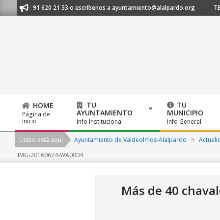
Skip
anos al 91 620 21 53 o escríbenos a ayuntamiento@alalpardo.org
TE ES
to
content
TU
TU
HOME
AYUNTAMIENTO
MUNICIPIO
Página de
Primary
inicio
Info Institucional
Info General
Navigation
Usted está aquí
Ayuntamiento de Valdeolmos-Alalpardo
>
Actuali
Menu
IMG-20160624-WA0004
Más de 40 chaval