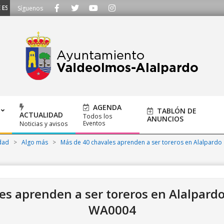
CUCHAMOS - Llámanos al 91 620 21 53 o escríbenos a ayuntamiento@alalpard
Síguenos
AGENDA
TABLÓN DE
ACTUALIDAD
Todos los
ANUNCIOS
Eventos
Noticias y avisos
dad
>
Algo más
>
Más de 40 chavales aprenden a ser toreros en Alalpardo
es aprenden a ser toreros en Alalpard
WA0004