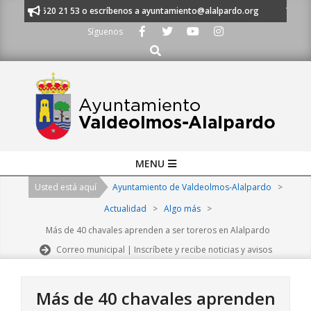
Skip
 al 91 620 21 53 o escríbenos a ayuntamiento@alalpardo.org
TE ESCUCH
to
Síguenos
content
Buscar
Primary
MENU
Navigation
Usted está aquí
Ayuntamiento de Valdeolmos-Alalpardo
>
Menu
Actualidad
>
Algo más
>
Más de 40 chavales aprenden a ser toreros en Alalpardo
Correo municipal | Inscríbete y recibe noticias y avisos
Más de 40 chavales aprenden