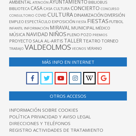
AYUNTAMIENTO
AMBIENTAL
BIBLIOBUS
ATENCIÓN
CONCIERTO
CASA
BIBLIOTECA
CASA CULTURA
CONCURSO
CULTURA
DINAMIZACIÓN
DIVERSIÓN
COVID
CONSULTORIO
FIESTAS
EXPOSICIÓN
FUTBOL
EMPLEO
ESPECTÁCULO
FIESTA
MIRAVAL
MUNICIPAL
MÉDICO
INFANTIL
INFORMACIÓN
NIÑOS
NAVIDAD
MÚSICA
PLENO
POZO
PREMIOS
TALLER
TEATRO
PROYECTO
SALA AL-ARTIS
TORNEO
VALDEOLMOS
VERANO
TRABAJO
VECINOS
MÁS INFO EN INTERNET
OTROS ACCESOS
INFORMACIÓN SOBRE COOKIES
POLÍTICA PRIVACIDAD Y AVISO LEGAL
DIRECCIONES Y TELÉFONOS
REGISTRO ACTIVIDADES DE TRATAMIENTO