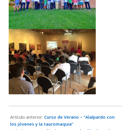
2016-
06-
Artículo anterior:
Curso de Verano – “Alalpardo con
24
los jóvenes y la tauromaquia”