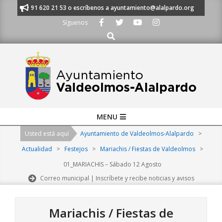
Skip
manos al 91 620 21 53 o escríbenos a ayuntamiento@alalpardo.org
TE E
to
Síguenos
content
Buscar
Primary
MENU
Navigation
Usted está aquí
Ayuntamiento de Valdeolmos-Alalpardo
>
Menu
Actualidad
>
Festejos
>
Mariachis / Fiestas de Valdeolmos
>
01_MARIACHIS – Sábado 12 Agosto
Correo municipal | Inscríbete y recibe noticias y avisos
Mariachis / Fiestas de