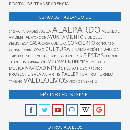
PORTAL DE TRANSPARENCIA
ESTAMOS HABLANDO DE
ALALPARDO
AGUA
ALCALDE
ACTIVIDADES
012
AYUNTAMIENTO
AMBIENTAL
BIBLIOBUS
ATENCIÓN
CONCIERTO
CASA
BIBLIOTECA
CASA CULTURA
CONCURSO
CULTURA
DINAMIZACIÓN
DIVERSIÓN
COVID
CONSULTORIO
FIESTAS
EXPOSICIÓN
FUTBOL
EMPLEO
ESPECTÁCULO
FIESTA
MIRAVAL
MUNICIPAL
MÉDICO
INFANTIL
INFORMACIÓN
NIÑOS
NAVIDAD
MÚSICA
PLENO
POZO
PREMIOS
TALLER
TEATRO
PROYECTO
SALA AL-ARTIS
TORNEO
VALDEOLMOS
VERANO
TRABAJO
VECINOS
MÁS INFO EN INTERNET
OTROS ACCESOS