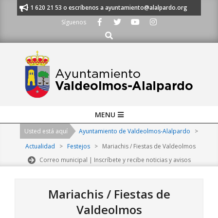
Skip
nos al 91 620 21 53 o escríbenos a ayuntamiento@alalpardo.org
TE ES
to
Síguenos
content
Buscar
Primary
MENU
Navigation
Usted está aquí
Ayuntamiento de Valdeolmos-Alalpardo
>
Menu
Actualidad
>
Festejos
>
Mariachis / Fiestas de Valdeolmos
Correo municipal | Inscríbete y recibe noticias y avisos
Mariachis / Fiestas de
Valdeolmos