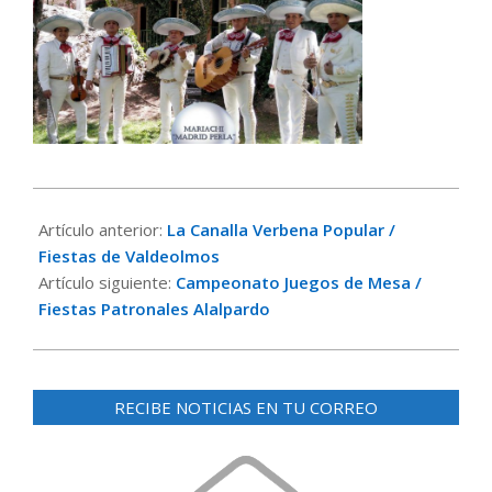
2017-
08-
Artículo anterior:
La Canalla Verbena Popular /
08
Fiestas de Valdeolmos
Artículo siguiente:
Campeonato Juegos de Mesa /
Fiestas Patronales Alalpardo
RECIBE NOTICIAS EN TU CORREO