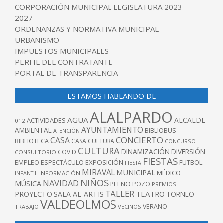
CORPORACIÓN MUNICIPAL LEGISLATURA 2023-
2027
ORDENANZAS Y NORMATIVA MUNICIPAL
URBANISMO
IMPUESTOS MUNICIPALES
PERFIL DEL CONTRATANTE
PORTAL DE TRANSPARENCIA
ESTAMOS HABLANDO DE
ALALPARDO
AGUA
ALCALDE
ACTIVIDADES
012
AYUNTAMIENTO
AMBIENTAL
BIBLIOBUS
ATENCIÓN
CONCIERTO
CASA
BIBLIOTECA
CASA CULTURA
CONCURSO
CULTURA
DINAMIZACIÓN
DIVERSIÓN
COVID
CONSULTORIO
FIESTAS
EXPOSICIÓN
FUTBOL
EMPLEO
ESPECTÁCULO
FIESTA
MIRAVAL
MUNICIPAL
MÉDICO
INFANTIL
INFORMACIÓN
NIÑOS
NAVIDAD
MÚSICA
PLENO
POZO
PREMIOS
TALLER
TEATRO
PROYECTO
SALA AL-ARTIS
TORNEO
VALDEOLMOS
VERANO
TRABAJO
VECINOS