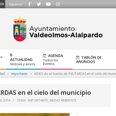
MOS - Llámanos al 91 620 21 53 o escríbenos a ayuntamiento@alalpardo.org
Síguenos
AGENDA
TABLÓN DE
ACTUALIDAD
Todos los
ANUNCIOS
Eventos
Noticias y avisos
dad
>
Importante
>
VIDEO de un bando de AVUTARDAS en el cielo del muni
DAS en el cielo del municipio
E 2019
TEMA:
IMPORTANTE
,
MEDIO AMBIENTE