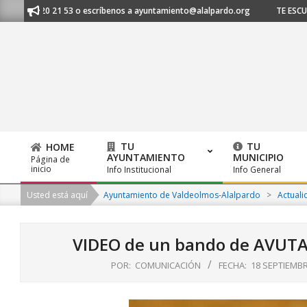
Skip
l 91 620 21 53 o escríbenos a ayuntamiento@alalpardo.org
TE ESCUCHA
to
content
TU
TU
HOME
AYUNTAMIENTO
MUNICIPIO
Página de
Primary
inicio
Info Institucional
Info General
Navigation
Usted está aquí
Ayuntamiento de Valdeolmos-Alalpardo
>
Actuali
Menu
VIDEO de un bando de AVUTAR
POR:
COMUNICACIÓN
FECHA:
18 SEPTIEMBR