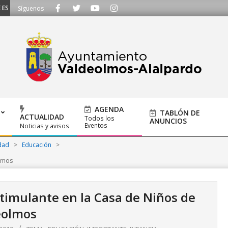
CUCHAMOS - Llámanos al 91 620 21 53 o escríbenos a ayuntamiento@alalpard
Síguenos
AGENDA
TABLÓN DE
ACTUALIDAD
Todos los
ANUNCIOS
Eventos
Noticias y avisos
dad
>
Educación
>
olmos
timulante en la Casa de Niños de
eolmos