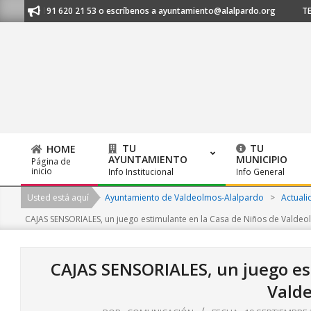
Skip
anos al 91 620 21 53 o escríbenos a ayuntamiento@alalpardo.org
TE ES
to
content
TU
TU
HOME
AYUNTAMIENTO
MUNICIPIO
Página de
Primary
inicio
Info Institucional
Info General
Navigation
Usted está aquí
Ayuntamiento de Valdeolmos-Alalpardo
>
Actuali
Menu
CAJAS SENSORIALES, un juego estimulante en la Casa de Niños de Valde
CAJAS SENSORIALES, un juego es
Vald