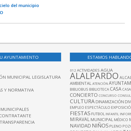
ielo del municipio
LO
U AYUNTAMIENTO
ESTAMOS HABLAND
AGUA
ACTIVIDADES
012
ALALPARDO
ÓN MUNICIPAL LEGISLATURA
ALCA
AYUNTAM
AMBIENTAL
ATENCIÓN
CASA
BIBLIOBUS
S Y NORMATIVA
BIBLIOTECA
CASA
CONCIERTO
CONCURSO
CONSUL
CULTURA
DINAMIZACIÓN
DI
EXPOSICI
EMPLEO
ESPECTÁCULO
 MUNICIPALES
FIESTAS
FUTBOL
INFANTIL
INFOR
 CONTRATANTE
MIRAVAL
MUNICIPAL
MÉDICO
 TRANSPARENCIA
NIÑOS
NAVIDAD
PLENO
POZ