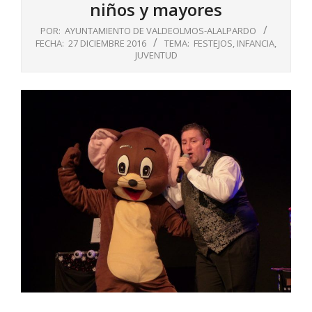
niños y mayores
POR:
AYUNTAMIENTO DE VALDEOLMOS-ALALPARDO
FECHA:
27 DICIEMBRE 2016
TEMA:
FESTEJOS
,
INFANCIA
,
JUVENTUD