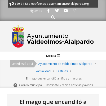
Skip
s al 91 620 21 53 o escríbenos a ayuntamiento@alalpardo.org
TE ESCU
to
Síguenos
content
Buscar
Primary
MENU
Navigation
Usted está aquí
Ayuntamiento de Valdeolmos-Alalpardo
>
Menu
Actualidad
>
Festejos
>
El mago que encandiló a niños y mayores
Correo municipal | Inscríbete y recibe noticias y avisos
El mago que encandiló a