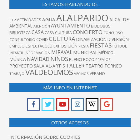
ESTAMOS HABLANDO DE
ALALPARDO
AGUA
ALCALDE
ACTIVIDADES
012
AYUNTAMIENTO
AMBIENTAL
BIBLIOBUS
ATENCIÓN
CONCIERTO
CASA
BIBLIOTECA
CASA CULTURA
CONCURSO
CULTURA
DINAMIZACIÓN
DIVERSIÓN
COVID
CONSULTORIO
FIESTAS
EXPOSICIÓN
FUTBOL
EMPLEO
ESPECTÁCULO
FIESTA
MIRAVAL
MUNICIPAL
MÉDICO
INFANTIL
INFORMACIÓN
NIÑOS
NAVIDAD
MÚSICA
PLENO
POZO
PREMIOS
TALLER
TEATRO
PROYECTO
SALA AL-ARTIS
TORNEO
VALDEOLMOS
VERANO
TRABAJO
VECINOS
MÁS INFO EN INTERNET
OTROS ACCESOS
INFORMACIÓN SOBRE COOKIES