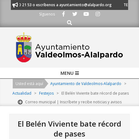
Skip
al 91 620 21 53 o escríbenos a ayuntamiento@alalpardo.org
TE ESCUCH
to
Síguenos
content
Buscar
Primary
MENU
Navigation
Usted está aquí
Ayuntamiento de Valdeolmos-Alalpardo
>
Menu
Actualidad
>
Festejos
>
El Belén Viviente bate récord de pases
Correo municipal | Inscríbete y recibe noticias y avisos
El Belén Viviente bate récord
de pases