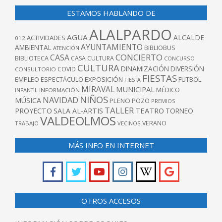
ESTAMOS HABLANDO DE
ALALPARDO
AGUA
ALCALDE
ACTIVIDADES
012
AYUNTAMIENTO
AMBIENTAL
BIBLIOBUS
ATENCIÓN
CONCIERTO
CASA
BIBLIOTECA
CASA CULTURA
CONCURSO
CULTURA
DINAMIZACIÓN
DIVERSIÓN
COVID
CONSULTORIO
FIESTAS
EXPOSICIÓN
FUTBOL
EMPLEO
ESPECTÁCULO
FIESTA
MIRAVAL
MUNICIPAL
MÉDICO
INFANTIL
INFORMACIÓN
NIÑOS
NAVIDAD
MÚSICA
PLENO
POZO
PREMIOS
TALLER
TEATRO
PROYECTO
SALA AL-ARTIS
TORNEO
VALDEOLMOS
VERANO
TRABAJO
VECINOS
MÁS INFO EN INTERNET
OTROS ACCESOS