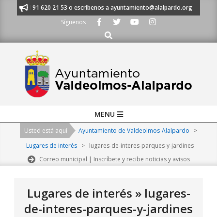
Skip
ámanos al 91 620 21 53 o escríbenos a ayuntamiento@alalpardo.org
TE
to
Síguenos
content
Buscar
Primary
MENU
Navigation
Usted está aquí
Ayuntamiento de Valdeolmos-Alalpardo
>
Menu
Lugares de interés
>
lugares-de-interes-parques-y-jardines
Correo municipal | Inscríbete y recibe noticias y avisos
Lugares de interés »
lugares-
de-interes-parques-y-jardines