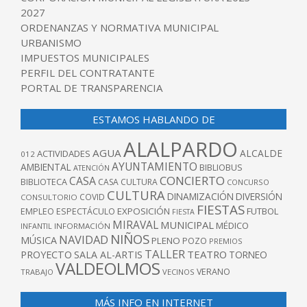
2027
ORDENANZAS Y NORMATIVA MUNICIPAL
URBANISMO
IMPUESTOS MUNICIPALES
PERFIL DEL CONTRATANTE
PORTAL DE TRANSPARENCIA
ESTAMOS HABLANDO DE
ALALPARDO
AGUA
ALCALDE
ACTIVIDADES
012
AYUNTAMIENTO
AMBIENTAL
BIBLIOBUS
ATENCIÓN
CONCIERTO
CASA
BIBLIOTECA
CASA CULTURA
CONCURSO
CULTURA
DINAMIZACIÓN
DIVERSIÓN
COVID
CONSULTORIO
FIESTAS
EXPOSICIÓN
FUTBOL
EMPLEO
ESPECTÁCULO
FIESTA
MIRAVAL
MUNICIPAL
MÉDICO
INFANTIL
INFORMACIÓN
NIÑOS
NAVIDAD
MÚSICA
PLENO
POZO
PREMIOS
TALLER
TEATRO
PROYECTO
SALA AL-ARTIS
TORNEO
VALDEOLMOS
VERANO
TRABAJO
VECINOS
MÁS INFO EN INTERNET