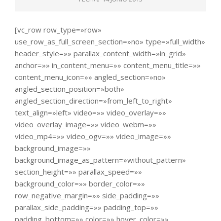
[vc_row row_type=»row»
use_row_as_full_screen_section=»no» type=»full_width»
header_style=»» parallax_content_width=»in_grid»
anchor=»» in_content_menu=»» content_menu_title=»»
content_menu_icon=»» angled_section=»no»
angled_section_position=»both»
angled_section_direction=»from_left_to_right»
text_align=»left» video=»» video_overlay=»»
video_overlay_image=»» video_webm=»»
video_mp4=»» video_ogv=»» video_image=»»
background_image=»»
background_image_as_pattern=»without_pattern»
section_height=»» parallax_speed=»»
background_color=»» border_color=»»
row_negative_margin=»» side_padding=»»
parallax_side_padding=»» padding_top=»»
padding_bottom=»» color=»» hover_color=»»