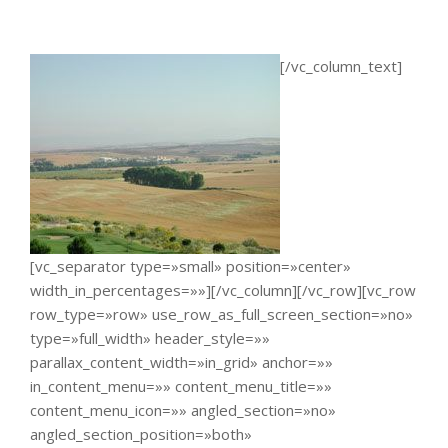
[/vc_column_text]
[vc_separator type=»small» position=»center»
width_in_percentages=»»][/vc_column][/vc_row][vc_row
row_type=»row» use_row_as_full_screen_section=»no»
type=»full_width» header_style=»»
parallax_content_width=»in_grid» anchor=»»
in_content_menu=»» content_menu_title=»»
content_menu_icon=»» angled_section=»no»
angled_section_position=»both»