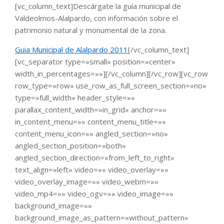
[vc_column_text]Descárgate la guía municipal de
Valdeolmos-Alalpardo, con información sobre el
patrimonio natural y monumental de la zona.
Guia Municipal de Alalpardo 2011
[/vc_column_text]
[vc_separator type=»small» position=»center»
width_in_percentages=»»][/vc_column][/vc_row][vc_row
row_type=»row» use_row_as_full_screen_section=»no»
type=»full_width» header_style=»»
parallax_content_width=»in_grid» anchor=»»
in_content_menu=»» content_menu_title=»»
content_menu_icon=»» angled_section=»no»
angled_section_position=»both»
angled_section_direction=»from_left_to_right»
text_align=»left» video=»» video_overlay=»»
video_overlay_image=»» video_webm=»»
video_mp4=»» video_ogv=»» video_image=»»
background_image=»»
background_image_as_pattern=»without_pattern»