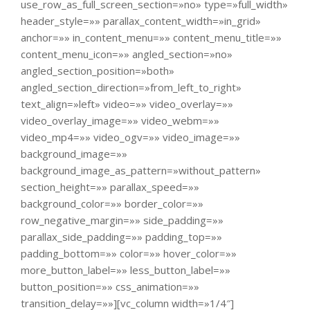
use_row_as_full_screen_section=»no» type=»full_width»
header_style=»» parallax_content_width=»in_grid»
anchor=»» in_content_menu=»» content_menu_title=»»
content_menu_icon=»» angled_section=»no»
angled_section_position=»both»
angled_section_direction=»from_left_to_right»
text_align=»left» video=»» video_overlay=»»
video_overlay_image=»» video_webm=»»
video_mp4=»» video_ogv=»» video_image=»»
background_image=»»
background_image_as_pattern=»without_pattern»
section_height=»» parallax_speed=»»
background_color=»» border_color=»»
row_negative_margin=»» side_padding=»»
parallax_side_padding=»» padding_top=»»
padding_bottom=»» color=»» hover_color=»»
more_button_label=»» less_button_label=»»
button_position=»» css_animation=»»
transition_delay=»»][vc_column width=»1/4″]