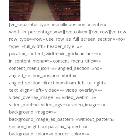
[vc_separator type=»small» position=»center»
width_in_percentages=»»][/vc_column][/vc_row][vc_row
row_type=»row» use_row_as_full_screen_section=»no»
type=»full_width» header_style=»»
parallax_content_width=»in_grid» anchor=»»
in_content_menu=»» content_menu_title=»»
content_menu_icon=»» angled_section=»no»
angled_section_position=»both»
angled_section_direction=»from_left_to_right»
text_align=»left» video=»» video_overlay=»»
video_overlay_image=»» video_webm=»»
video_mp4=»» video_ogv=»» video_image=»»
background_image=»»
background_image_as_pattern=»without_pattern»
section_height=»» parallax_speed=»»
background_color=»» border_color=»»