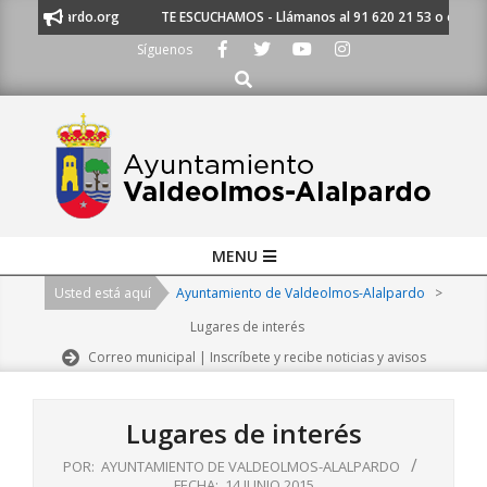
Skip
alalpardo.org
TE ESCUCHAMOS - Llámanos al 91 620 21 53 o escríbenos 
to
Síguenos
content
Buscar
Primary
MENU
Navigation
Usted está aquí
Ayuntamiento de Valdeolmos-Alalpardo
>
Menu
Lugares de interés
Correo municipal | Inscríbete y recibe noticias y avisos
Lugares de interés
POR:
AYUNTAMIENTO DE VALDEOLMOS-ALALPARDO
FECHA:
14 JUNIO 2015