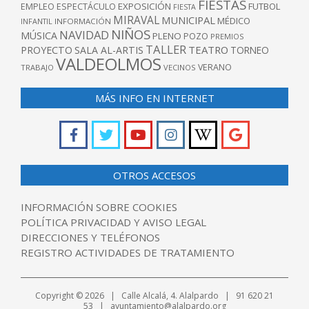
FIESTAS
EXPOSICIÓN
FUTBOL
EMPLEO
ESPECTÁCULO
FIESTA
MIRAVAL
MUNICIPAL
MÉDICO
INFANTIL
INFORMACIÓN
NIÑOS
NAVIDAD
MÚSICA
PLENO
POZO
PREMIOS
TALLER
TEATRO
PROYECTO
SALA AL-ARTIS
TORNEO
VALDEOLMOS
VERANO
TRABAJO
VECINOS
MÁS INFO EN INTERNET
OTROS ACCESOS
INFORMACIÓN SOBRE COOKIES
POLÍTICA PRIVACIDAD Y AVISO LEGAL
DIRECCIONES Y TELÉFONOS
REGISTRO ACTIVIDADES DE TRATAMIENTO
Copyright © 2026 | Calle Alcalá, 4. Alalpardo | 91 620 21
53 | ayuntamiento@alalpardo.org