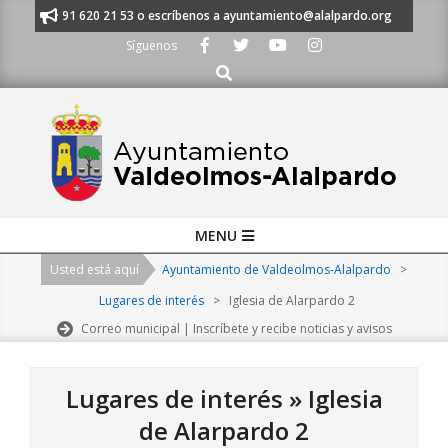
Skip
manos al 91 620 21 53 o escríbenos a ayuntamiento@alalpardo.org
TE 
to
Síguenos
content
Buscar
Primary
MENU
Navigation
Usted está aquí
Ayuntamiento de Valdeolmos-Alalpardo
>
Menu
Lugares de interés
>
Iglesia de Alarpardo 2
Correo municipal | Inscríbete y recibe noticias y avisos
Lugares de interés »
Iglesia
de Alarpardo 2