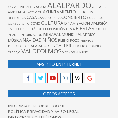
ALALPARDO
AGUA
ALCALDE
ACTIVIDADES
012
AYUNTAMIENTO
AMBIENTAL
BIBLIOBUS
ATENCIÓN
CONCIERTO
CASA
BIBLIOTECA
CASA CULTURA
CONCURSO
CULTURA
DINAMIZACIÓN
DIVERSIÓN
COVID
CONSULTORIO
FIESTAS
EXPOSICIÓN
FUTBOL
EMPLEO
ESPECTÁCULO
FIESTA
MIRAVAL
MUNICIPAL
MÉDICO
INFANTIL
INFORMACIÓN
NIÑOS
NAVIDAD
MÚSICA
PLENO
POZO
PREMIOS
TALLER
TEATRO
PROYECTO
SALA AL-ARTIS
TORNEO
VALDEOLMOS
VERANO
TRABAJO
VECINOS
MÁS INFO EN INTERNET
OTROS ACCESOS
INFORMACIÓN SOBRE COOKIES
POLÍTICA PRIVACIDAD Y AVISO LEGAL
DIRECCIONES Y TELÉFONOS