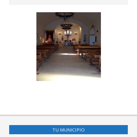
2015-
06-
14
TU MUNICIPIO