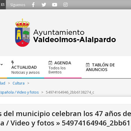
CUCHAMOS - Llámanos al 91 620 21 53 o escríbenos a ayuntamiento@alalpard
Síguenos
AGENDA
TABLÓN DE
ACTUALIDAD
Todos los
ANUNCIOS
Eventos
Noticias y avisos
dad
>
Cultura
>
Española / Video y fotos
>
54974164946_2bb6138274_c
s del municipio celebran los 47 años de
a / Video y fotos »
54974164946_2bb61