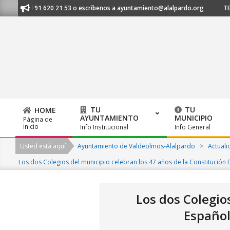
Skip
nos al 91 620 21 53 o escríbenos a ayuntamiento@alalpardo.org
TE ES
to
content
TU
TU
HOME
AYUNTAMIENTO
MUNICIPIO
Página de
Primary
inicio
Info Institucional
Info General
Navigation
Usted está aquí
Ayuntamiento de Valdeolmos-Alalpardo
>
Actuali
Menu
Los dos Colegios del municipio celebran los 47 años de la Constitución 
Los dos Colegio
Español