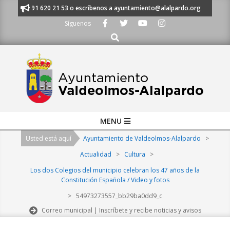
Skip
anos al 91 620 21 53 o escríbenos a ayuntamiento@alalpardo.org
TE E
to
Síguenos
content
Buscar
Primary
MENU
Navigation
Usted está aquí
Ayuntamiento de Valdeolmos-Alalpardo
>
Menu
Actualidad
>
Cultura
>
Los dos Colegios del municipio celebran los 47 años de la
Constitución Española / Video y fotos
>
54973273557_bb29ba0dd9_c
Correo municipal | Inscríbete y recibe noticias y avisos