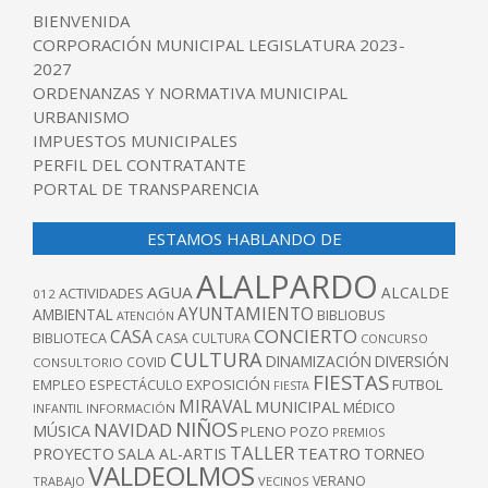
BIENVENIDA
CORPORACIÓN MUNICIPAL LEGISLATURA 2023-
2027
ORDENANZAS Y NORMATIVA MUNICIPAL
URBANISMO
IMPUESTOS MUNICIPALES
PERFIL DEL CONTRATANTE
PORTAL DE TRANSPARENCIA
ESTAMOS HABLANDO DE
ALALPARDO
AGUA
ALCALDE
ACTIVIDADES
012
AYUNTAMIENTO
AMBIENTAL
BIBLIOBUS
ATENCIÓN
CONCIERTO
CASA
BIBLIOTECA
CASA CULTURA
CONCURSO
CULTURA
DINAMIZACIÓN
DIVERSIÓN
COVID
CONSULTORIO
FIESTAS
EXPOSICIÓN
FUTBOL
EMPLEO
ESPECTÁCULO
FIESTA
MIRAVAL
MUNICIPAL
MÉDICO
INFANTIL
INFORMACIÓN
NIÑOS
NAVIDAD
MÚSICA
PLENO
POZO
PREMIOS
TALLER
TEATRO
PROYECTO
SALA AL-ARTIS
TORNEO
VALDEOLMOS
VERANO
TRABAJO
VECINOS