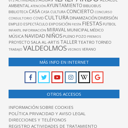
012
AYUNTAMIENTO
AMBIENTAL
BIBLIOBUS
ATENCIÓN
CONCIERTO
CASA
BIBLIOTECA
CASA CULTURA
CONCURSO
CULTURA
DINAMIZACIÓN
DIVERSIÓN
COVID
CONSULTORIO
FIESTAS
EXPOSICIÓN
FUTBOL
EMPLEO
ESPECTÁCULO
FIESTA
MIRAVAL
MUNICIPAL
MÉDICO
INFANTIL
INFORMACIÓN
NIÑOS
NAVIDAD
MÚSICA
PLENO
POZO
PREMIOS
TALLER
TEATRO
PROYECTO
SALA AL-ARTIS
TORNEO
VALDEOLMOS
VERANO
TRABAJO
VECINOS
MÁS INFO EN INTERNET
OTROS ACCESOS
INFORMACIÓN SOBRE COOKIES
POLÍTICA PRIVACIDAD Y AVISO LEGAL
DIRECCIONES Y TELÉFONOS
REGISTRO ACTIVIDADES DE TRATAMIENTO