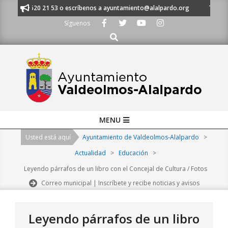
Skip
 al 91 620 21 53 o escríbenos a ayuntamiento@alalpardo.org
TE ESCUCH
to
Síguenos
content
Buscar
Primary
MENU
Navigation
Usted está aquí
Ayuntamiento de Valdeolmos-Alalpardo
>
Menu
Actualidad
>
Educación
>
Leyendo párrafos de un libro con el Concejal de Cultura / Fotos
Correo municipal | Inscríbete y recibe noticias y avisos
Leyendo párrafos de un libro