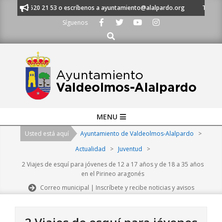
Skip
 al 91 620 21 53 o escríbenos a ayuntamiento@alalpardo.org
TE ESCUC
to
Síguenos
content
Buscar
Primary
MENU
Navigation
Usted está aquí
Ayuntamiento de Valdeolmos-Alalpardo
>
Menu
Actualidad
>
Juventud
>
2 Viajes de esquí para jóvenes de 12 a 17 años y de 18 a 35 años
en el Pirineo aragonés
Correo municipal | Inscríbete y recibe noticias y avisos