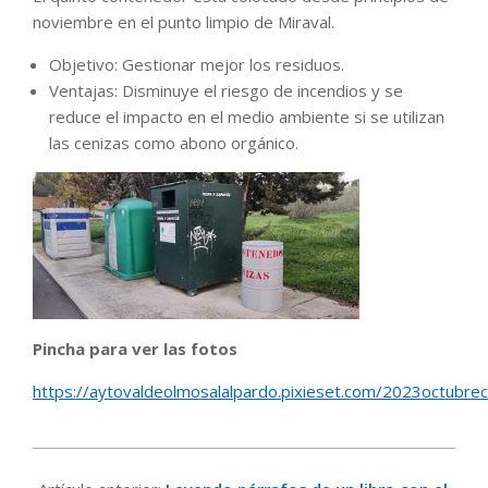
noviembre en el punto limpio de Miraval.
Objetivo: Gestionar mejor los residuos.
Ventajas: Disminuye el riesgo de incendios y se
reduce el impacto en el medio ambiente si se utilizan
las cenizas como abono orgánico.
Pincha para ver las fotos
https://aytovaldeolmosalalpardo.pixieset.com/2023octubr
2023-
11-