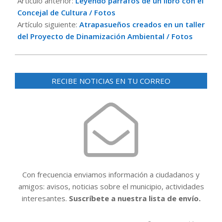
Artículo anterior:
Leyendo párrafos de un libro con el
18
Concejal de Cultura / Fotos
Artículo siguiente:
Atrapasueños creados en un taller
del Proyecto de Dinamización Ambiental / Fotos
RECIBE NOTICIAS EN TU CORREO
Con frecuencia enviamos información a ciudadanos y
amigos: avisos, noticias sobre el municipio, actividades
interesantes.
Suscríbete a nuestra lista de envío.