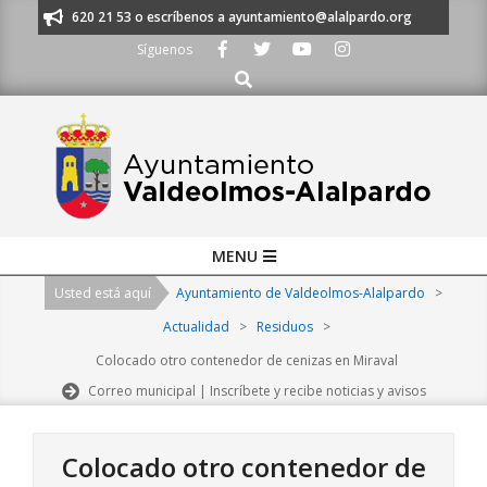
Skip
os al 91 620 21 53 o escríbenos a ayuntamiento@alalpardo.org
TE ESC
to
Síguenos
content
Buscar
Primary
MENU
Navigation
Usted está aquí
Ayuntamiento de Valdeolmos-Alalpardo
>
Menu
Actualidad
>
Residuos
>
Colocado otro contenedor de cenizas en Miraval
Correo municipal | Inscríbete y recibe noticias y avisos
Colocado otro contenedor de