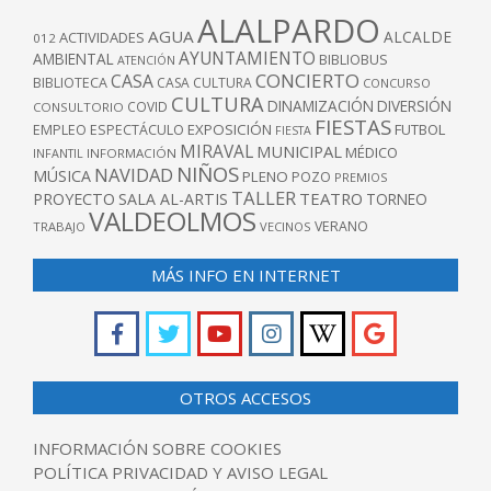
ALALPARDO
AGUA
ALCALDE
ACTIVIDADES
012
AYUNTAMIENTO
AMBIENTAL
BIBLIOBUS
ATENCIÓN
CONCIERTO
CASA
BIBLIOTECA
CASA CULTURA
CONCURSO
CULTURA
DINAMIZACIÓN
DIVERSIÓN
COVID
CONSULTORIO
FIESTAS
EXPOSICIÓN
FUTBOL
EMPLEO
ESPECTÁCULO
FIESTA
MIRAVAL
MUNICIPAL
MÉDICO
INFANTIL
INFORMACIÓN
NIÑOS
NAVIDAD
MÚSICA
PLENO
POZO
PREMIOS
TALLER
TEATRO
PROYECTO
SALA AL-ARTIS
TORNEO
VALDEOLMOS
VERANO
TRABAJO
VECINOS
MÁS INFO EN INTERNET
OTROS ACCESOS
INFORMACIÓN SOBRE COOKIES
POLÍTICA PRIVACIDAD Y AVISO LEGAL