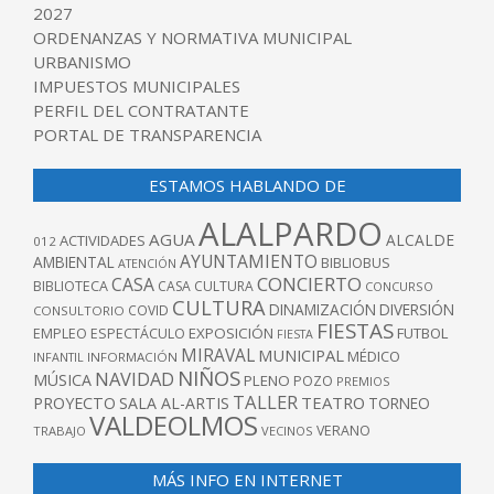
2027
ORDENANZAS Y NORMATIVA MUNICIPAL
URBANISMO
IMPUESTOS MUNICIPALES
PERFIL DEL CONTRATANTE
PORTAL DE TRANSPARENCIA
ESTAMOS HABLANDO DE
ALALPARDO
AGUA
ALCALDE
ACTIVIDADES
012
AYUNTAMIENTO
AMBIENTAL
BIBLIOBUS
ATENCIÓN
CONCIERTO
CASA
BIBLIOTECA
CASA CULTURA
CONCURSO
CULTURA
DINAMIZACIÓN
DIVERSIÓN
COVID
CONSULTORIO
FIESTAS
EXPOSICIÓN
FUTBOL
EMPLEO
ESPECTÁCULO
FIESTA
MIRAVAL
MUNICIPAL
MÉDICO
INFANTIL
INFORMACIÓN
NIÑOS
NAVIDAD
MÚSICA
PLENO
POZO
PREMIOS
TALLER
TEATRO
PROYECTO
SALA AL-ARTIS
TORNEO
VALDEOLMOS
VERANO
TRABAJO
VECINOS
MÁS INFO EN INTERNET