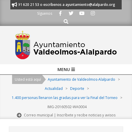
Skip
anos al 91 620 21 53 o escríbenos a ayuntamiento@alalpardo.org
TE E
to
Síguenos
content
Buscar
Primary
MENU
Navigation
Usted está aquí
Ayuntamiento de Valdeolmos-Alalpardo
>
Menu
Actualidad
>
Deporte
>
1.400 personas llenaron las gradas para ver la Final del Torneo
>
IMG-20160502-WA0004
Correo municipal | Inscríbete y recibe noticias y avisos