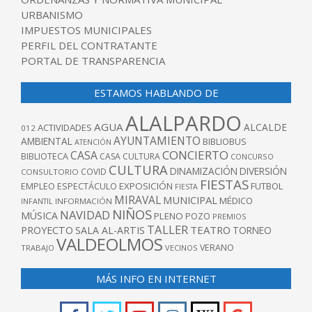
URBANISMO
IMPUESTOS MUNICIPALES
PERFIL DEL CONTRATANTE
PORTAL DE TRANSPARENCIA
ESTAMOS HABLANDO DE
ALALPARDO
AGUA
ALCALDE
ACTIVIDADES
012
AYUNTAMIENTO
AMBIENTAL
BIBLIOBUS
ATENCIÓN
CONCIERTO
CASA
BIBLIOTECA
CASA CULTURA
CONCURSO
CULTURA
DINAMIZACIÓN
DIVERSIÓN
COVID
CONSULTORIO
FIESTAS
EXPOSICIÓN
FUTBOL
EMPLEO
ESPECTÁCULO
FIESTA
MIRAVAL
MUNICIPAL
MÉDICO
INFANTIL
INFORMACIÓN
NIÑOS
NAVIDAD
MÚSICA
PLENO
POZO
PREMIOS
TALLER
TEATRO
PROYECTO
SALA AL-ARTIS
TORNEO
VALDEOLMOS
VERANO
TRABAJO
VECINOS
MÁS INFO EN INTERNET