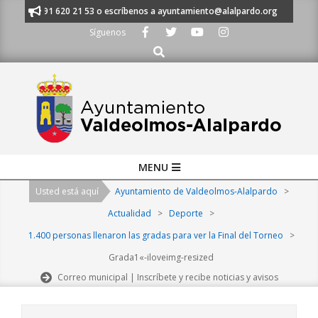
Skip
manos al 91 620 21 53 o escríbenos a ayuntamiento@alalpardo.org
TE E
to
Síguenos
content
Buscar
Primary
MENU
Navigation
Usted está aquí
Ayuntamiento de Valdeolmos-Alalpardo
>
Menu
Actualidad
>
Deporte
>
1.400 personas llenaron las gradas para ver la Final del Torneo
>
Grada1«-iloveimg-resized
Correo municipal | Inscríbete y recibe noticias y avisos