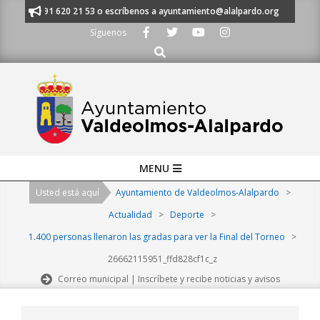
Skip
manos al 91 620 21 53 o escríbenos a ayuntamiento@alalpardo.org
TE 
to
Síguenos
content
Buscar
Primary
MENU
Navigation
Usted está aquí
Ayuntamiento de Valdeolmos-Alalpardo
>
Menu
Actualidad
>
Deporte
>
1.400 personas llenaron las gradas para ver la Final del Torneo
>
26662115951_ffd828cf1c_z
Correo municipal | Inscríbete y recibe noticias y avisos