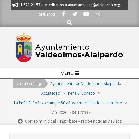
Skip
anos al 91 620 21 53 o escríbenos a ayuntamiento@alalpardo.org
TE ES
to
Síguenos
content
Buscar
Primary
MENU
Navigation
Usted está aquí
Ayuntamiento de Valdeolmos-Alalpardo
>
Menu
Actualidad
>
Peña El Coñazo
>
La Peña El Coñazo cumple 50 años inmortalizados en un libro
>
IMG_20260704_122337
Correo municipal | Inscríbete y recibe noticias y avisos