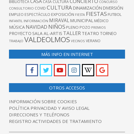
CONCIERTO
CASA
BIBLIOTECA
CASA CULTURA
CONCURSO
CULTURA
DINAMIZACIÓN
DIVERSIÓN
COVID
CONSULTORIO
FIESTAS
EXPOSICIÓN
FUTBOL
EMPLEO
ESPECTÁCULO
FIESTA
MIRAVAL
MUNICIPAL
MÉDICO
INFANTIL
INFORMACIÓN
NIÑOS
NAVIDAD
MÚSICA
PLENO
POZO
PREMIOS
TALLER
TEATRO
PROYECTO
SALA AL-ARTIS
TORNEO
VALDEOLMOS
VERANO
TRABAJO
VECINOS
MÁS INFO EN INTERNET
OTROS ACCESOS
INFORMACIÓN SOBRE COOKIES
POLÍTICA PRIVACIDAD Y AVISO LEGAL
DIRECCIONES Y TELÉFONOS
REGISTRO ACTIVIDADES DE TRATAMIENTO