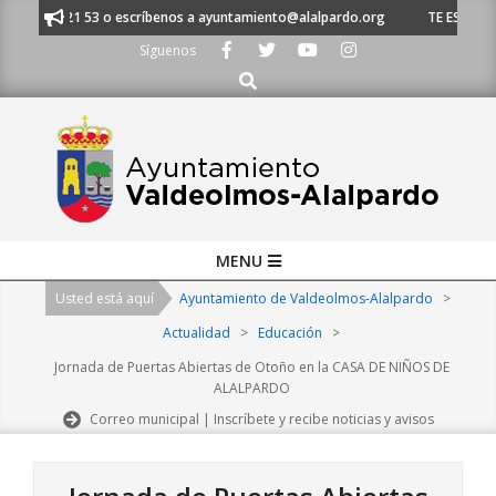
Skip
 91 620 21 53 o escríbenos a ayuntamiento@alalpardo.org
TE ESCUCHAMO
to
Síguenos
content
Buscar
Primary
MENU
Navigation
Usted está aquí
Ayuntamiento de Valdeolmos-Alalpardo
>
Menu
Actualidad
>
Educación
>
Jornada de Puertas Abiertas de Otoño en la CASA DE NIÑOS DE
ALALPARDO
Correo municipal | Inscríbete y recibe noticias y avisos