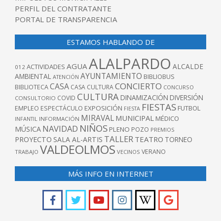
PERFIL DEL CONTRATANTE
PORTAL DE TRANSPARENCIA
ESTAMOS HABLANDO DE
ALALPARDO
AGUA
ALCALDE
ACTIVIDADES
012
AYUNTAMIENTO
AMBIENTAL
BIBLIOBUS
ATENCIÓN
CONCIERTO
CASA
BIBLIOTECA
CASA CULTURA
CONCURSO
CULTURA
DINAMIZACIÓN
DIVERSIÓN
COVID
CONSULTORIO
FIESTAS
EXPOSICIÓN
FUTBOL
EMPLEO
ESPECTÁCULO
FIESTA
MIRAVAL
MUNICIPAL
MÉDICO
INFANTIL
INFORMACIÓN
NIÑOS
NAVIDAD
MÚSICA
PLENO
POZO
PREMIOS
TALLER
TEATRO
PROYECTO
SALA AL-ARTIS
TORNEO
VALDEOLMOS
VERANO
TRABAJO
VECINOS
MÁS INFO EN INTERNET