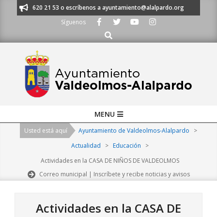
Skip
s al 91 620 21 53 o escríbenos a ayuntamiento@alalpardo.org
TE ESCU
to
Síguenos
content
Buscar
Primary
MENU
Navigation
Usted está aquí
Ayuntamiento de Valdeolmos-Alalpardo
>
Menu
Actualidad
>
Educación
>
Actividades en la CASA DE NIÑOS DE VALDEOLMOS
Correo municipal | Inscríbete y recibe noticias y avisos
Actividades en la CASA DE