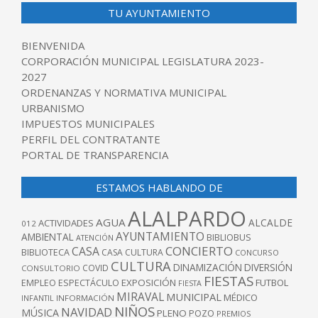
TU AYUNTAMIENTO
BIENVENIDA
CORPORACIÓN MUNICIPAL LEGISLATURA 2023-
2027
ORDENANZAS Y NORMATIVA MUNICIPAL
URBANISMO
IMPUESTOS MUNICIPALES
PERFIL DEL CONTRATANTE
PORTAL DE TRANSPARENCIA
ESTAMOS HABLANDO DE
ALALPARDO
AGUA
ALCALDE
ACTIVIDADES
012
AYUNTAMIENTO
AMBIENTAL
BIBLIOBUS
ATENCIÓN
CONCIERTO
CASA
BIBLIOTECA
CASA CULTURA
CONCURSO
CULTURA
DINAMIZACIÓN
DIVERSIÓN
COVID
CONSULTORIO
FIESTAS
EXPOSICIÓN
FUTBOL
EMPLEO
ESPECTÁCULO
FIESTA
MIRAVAL
MUNICIPAL
MÉDICO
INFANTIL
INFORMACIÓN
NIÑOS
NAVIDAD
MÚSICA
PLENO
POZO
PREMIOS