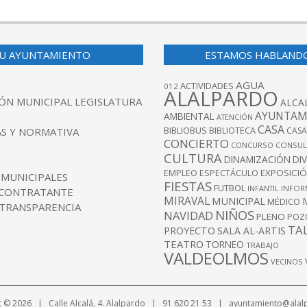
U AYUNTAMIENTO
ESTAMOS HABLAND
AGUA
ACTIVIDADES
012
ALALPARDO
ÓN MUNICIPAL LEGISLATURA
ALCA
AYUNTAM
AMBIENTAL
ATENCIÓN
CASA
BIBLIOBUS
S Y NORMATIVA
BIBLIOTECA
CASA
CONCIERTO
CONCURSO
CONSUL
CULTURA
DINAMIZACIÓN
DI
EXPOSICI
EMPLEO
ESPECTÁCULO
 MUNICIPALES
FIESTAS
FUTBOL
INFANTIL
INFOR
 CONTRATANTE
MIRAVAL
MUNICIPAL
MÉDICO
 TRANSPARENCIA
NIÑOS
NAVIDAD
PLENO
POZ
TA
PROYECTO
SALA AL-ARTIS
TEATRO
TORNEO
TRABAJO
VALDEOLMOS
VECINOS
t © 2026 | Calle Alcalá, 4. Alalpardo | 91 620 21 53 | ayuntamiento@alal