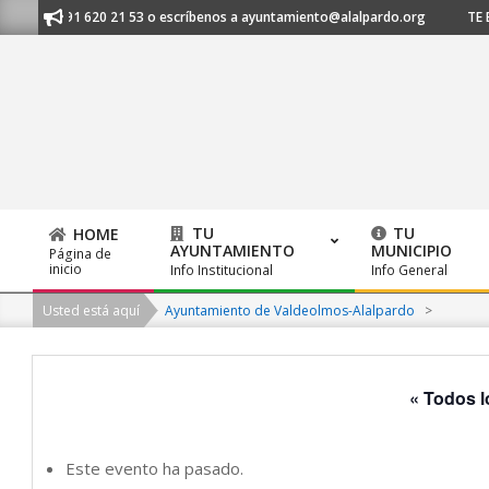
Skip
os al 91 620 21 53 o escríbenos a ayuntamiento@alalpardo.org
TE ESC
to
content
TU
TU
HOME
AYUNTAMIENTO
MUNICIPIO
Página de
Primary
inicio
Info Institucional
Info General
Navigation
Usted está aquí
Ayuntamiento de Valdeolmos-Alalpardo
>
Menu
« Todos l
Este evento ha pasado.