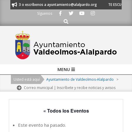
Skip
620 21 53 o escríbenos a ayuntamiento@alalpardo.org
TE ESCUCHAMOS -
to
Síguenos
content
Buscar
Primary
MENU
Navigation
Usted está aquí
Ayuntamiento de Valdeolmos-Alalpardo
>
Menu
Correo municipal | Inscríbete y recibe noticias y avisos
« Todos los Eventos
Este evento ha pasado.