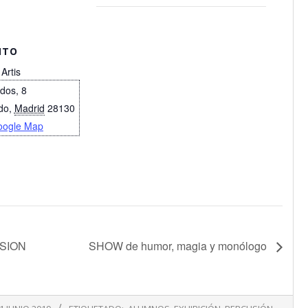
NTO
 Artis
idos, 8
do
,
Madrid
28130
oogle Map
USION
SHOW de humor, magia y monólogo