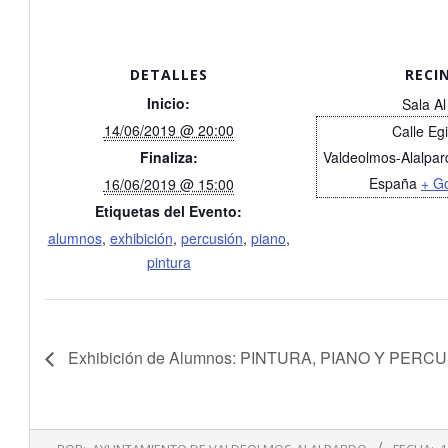
DETALLES
RECI
Inicio:
Sala Al
14/06/2019 @ 20:00
Calle Eg
Finaliza:
Valdeolmos-Alalpar
España
+ G
16/06/2019 @ 15:00
Etiquetas del Evento:
alumnos
,
exhibición
,
percusión
,
piano
,
pintura
Exhibición de Alumnos: PINTURA, PIANO Y PERC
2019-