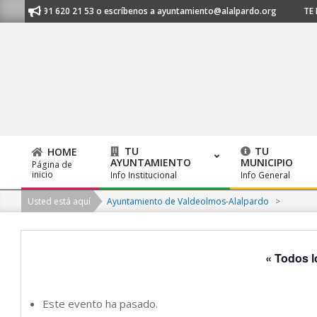
Skip
os al 91 620 21 53 o escríbenos a ayuntamiento@alalpardo.org
TE ESC
to
content
TU
TU
HOME
AYUNTAMIENTO
MUNICIPIO
Página de
Primary
inicio
Info Institucional
Info General
Navigation
Usted está aquí
Ayuntamiento de Valdeolmos-Alalpardo
>
Menu
« Todos l
Este evento ha pasado.