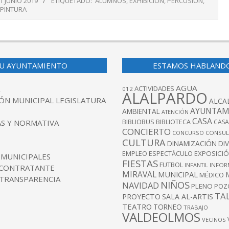
1 JUNIO 2019
ETIQUETADO:
ALUMNOS
,
EXHIBICIÓN
,
PERCUSIÓN
,
PINTURA
U AYUNTAMIENTO
ESTAMOS HABLAND
AGUA
ACTIVIDADES
012
ALALPARDO
ÓN MUNICIPAL LEGISLATURA
ALCA
AYUNTAM
AMBIENTAL
ATENCIÓN
CASA
BIBLIOBUS
S Y NORMATIVA
BIBLIOTECA
CASA
CONCIERTO
CONCURSO
CONSUL
CULTURA
DINAMIZACIÓN
DI
EXPOSICI
EMPLEO
ESPECTÁCULO
 MUNICIPALES
FIESTAS
FUTBOL
INFANTIL
INFOR
 CONTRATANTE
MIRAVAL
MUNICIPAL
MÉDICO
 TRANSPARENCIA
NIÑOS
NAVIDAD
PLENO
POZ
TA
PROYECTO
SALA AL-ARTIS
TEATRO
TORNEO
TRABAJO
VALDEOLMOS
VECINOS