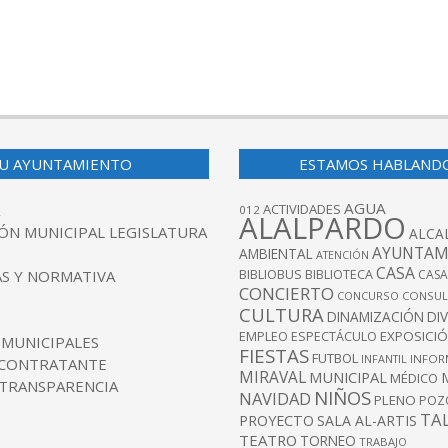
U AYUNTAMIENTO
ESTAMOS HABLAND
AGUA
ACTIVIDADES
012
ALALPARDO
ÓN MUNICIPAL LEGISLATURA
ALCA
AYUNTAM
AMBIENTAL
ATENCIÓN
CASA
BIBLIOBUS
S Y NORMATIVA
BIBLIOTECA
CASA
CONCIERTO
CONCURSO
CONSUL
CULTURA
DINAMIZACIÓN
DI
EXPOSICI
EMPLEO
ESPECTÁCULO
 MUNICIPALES
FIESTAS
FUTBOL
INFANTIL
INFOR
 CONTRATANTE
MIRAVAL
MUNICIPAL
MÉDICO
 TRANSPARENCIA
NIÑOS
NAVIDAD
PLENO
POZ
TA
PROYECTO
SALA AL-ARTIS
TEATRO
TORNEO
TRABAJO