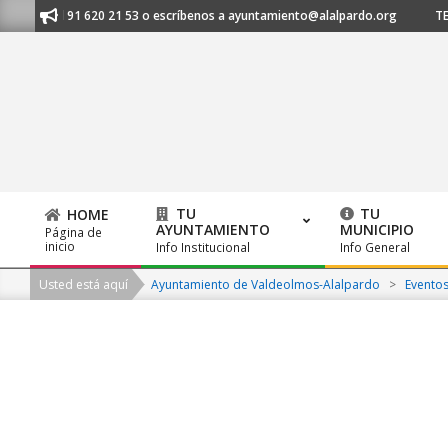
Skip
anos al 91 620 21 53 o escríbenos a ayuntamiento@alalpardo.org
TE E
to
content
TU
TU
HOME
AYUNTAMIENTO
MUNICIPIO
Página de
Primary
inicio
Info Institucional
Info General
Navigation
Usted está aquí
Ayuntamiento de Valdeolmos-Alalpardo
>
Evento
Menu
2026-
08-
09