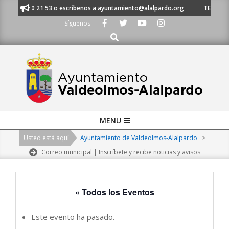
Skip
l 91 620 21 53 o escríbenos a ayuntamiento@alalpardo.org
TE ESCUCHAM
to
Síguenos
content
Buscar
Primary
MENU
Navigation
Usted está aquí
Ayuntamiento de Valdeolmos-Alalpardo
>
Menu
Correo municipal | Inscríbete y recibe noticias y avisos
« Todos los Eventos
Este evento ha pasado.