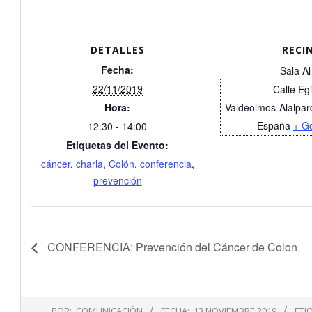
DETALLES
RECI
Fecha:
Sala Al
22/11/2019
Calle Eg
Hora:
Valdeolmos-Alalpar
España
+ G
12:30 - 14:00
Etiquetas del Evento:
cáncer
,
charla
,
Colón
,
conferencia
,
prevención
CONFERENCIA: Prevención del Cáncer de Colon
2019-
POR:
COMUNICACIÓN
FECHA:
13 NOVIEMBRE 2019
ETI