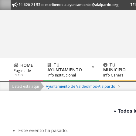
Skip
os al 91 620 21 53 o escríbenos a ayuntamiento@alalpardo.org
TE ESC
to
content
TU
TU
HOME
AYUNTAMIENTO
MUNICIPIO
Página de
Primary
inicio
Info Institucional
Info General
Navigation
Usted está aquí
Ayuntamiento de Valdeolmos-Alalpardo
>
Menu
« Todos l
Este evento ha pasado.