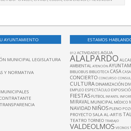
U AYUNTAMIENTO
ESTAMOS HABLAND
AGUA
ACTIVIDADES
012
ALALPARDO
ÓN MUNICIPAL LEGISLATURA
ALCA
AYUNTAM
AMBIENTAL
ATENCIÓN
CASA
BIBLIOBUS
S Y NORMATIVA
BIBLIOTECA
CASA
CONCIERTO
CONCURSO
CONSUL
CULTURA
DINAMIZACIÓN
DI
EXPOSICI
EMPLEO
ESPECTÁCULO
 MUNICIPALES
FIESTAS
FUTBOL
INFANTIL
INFOR
 CONTRATANTE
MIRAVAL
MUNICIPAL
MÉDICO
 TRANSPARENCIA
NIÑOS
NAVIDAD
PLENO
POZ
TA
PROYECTO
SALA AL-ARTIS
TEATRO
TORNEO
TRABAJO
VALDEOLMOS
VECINOS