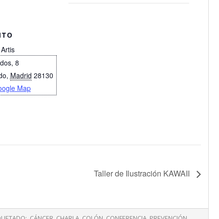
NTO
 Artis
idos, 8
do
,
Madrid
28130
oogle Map
Taller de Ilustración KAWAII
QUETADO:
CÁNCER
,
CHARLA
,
COLÓN
,
CONFERENCIA
,
PREVENCIÓN