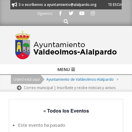
Skip
 620 21 53 o escríbenos a ayuntamiento@alalpardo.org
TE ESCUCHAMOS -
to
Síguenos
content
Buscar
Primary
MENU
Navigation
Usted está aquí
Ayuntamiento de Valdeolmos-Alalpardo
>
Menu
Correo municipal | Inscríbete y recibe noticias y avisos
« Todos los Eventos
Este evento ha pasado.