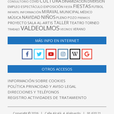
CULTURA
DINAMIZACIÓN
DIVERSIÓN
COVID
CONSULTORIO
FIESTAS
EXPOSICIÓN
FUTBOL
EMPLEO
ESPECTÁCULO
FIESTA
MIRAVAL
MUNICIPAL
MÉDICO
INFANTIL
INFORMACIÓN
NIÑOS
NAVIDAD
MÚSICA
PLENO
POZO
PREMIOS
TALLER
TEATRO
PROYECTO
SALA AL-ARTIS
TORNEO
VALDEOLMOS
VERANO
TRABAJO
VECINOS
MÁS INFO EN INTERNET
OTROS ACCESOS
INFORMACIÓN SOBRE COOKIES
POLÍTICA PRIVACIDAD Y AVISO LEGAL
DIRECCIONES Y TELÉFONOS
REGISTRO ACTIVIDADES DE TRATAMIENTO
Copyright © 2026 | Calle Alcalá, 4. Alalpardo | 91 620 21