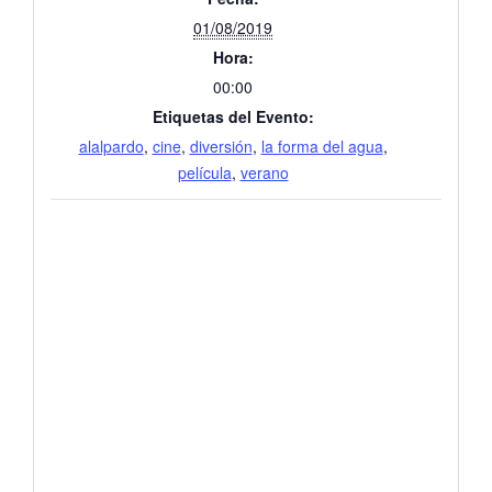
01/08/2019
Hora:
00:00
Etiquetas del Evento:
alalpardo
,
cine
,
diversión
,
la forma del agua
,
película
,
verano