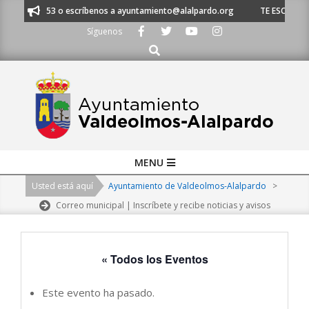
Skip
1 620 21 53 o escríbenos a ayuntamiento@alalpardo.org
TE ESCUCHAMOS
to
Síguenos
content
Buscar
Primary
MENU
Navigation
Usted está aquí
Ayuntamiento de Valdeolmos-Alalpardo
>
Menu
Correo municipal | Inscríbete y recibe noticias y avisos
« Todos los Eventos
Este evento ha pasado.