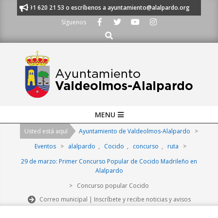
Skip
anos al 91 620 21 53 o escríbenos a ayuntamiento@alalpardo.org
TE E
to
Síguenos
content
Buscar
Primary
MENU
Navigation
Usted está aquí
Ayuntamiento de Valdeolmos-Alalpardo
>
Menu
Eventos
>
alalpardo
,
Cocido
,
concurso
,
ruta
>
29 de marzo: Primer Concurso Popular de Cocido Madrileño en
Alalpardo
>
Concurso popular Cocido
Correo municipal | Inscríbete y recibe noticias y avisos