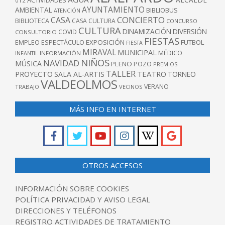
012
AYUNTAMIENTO
AMBIENTAL
BIBLIOBUS
ATENCIÓN
CONCIERTO
CASA
BIBLIOTECA
CASA CULTURA
CONCURSO
CULTURA
DINAMIZACIÓN
DIVERSIÓN
COVID
CONSULTORIO
FIESTAS
EXPOSICIÓN
FUTBOL
EMPLEO
ESPECTÁCULO
FIESTA
MIRAVAL
MUNICIPAL
MÉDICO
INFANTIL
INFORMACIÓN
NIÑOS
NAVIDAD
MÚSICA
PLENO
POZO
PREMIOS
TALLER
TEATRO
PROYECTO
SALA AL-ARTIS
TORNEO
VALDEOLMOS
VERANO
TRABAJO
VECINOS
MÁS INFO EN INTERNET
OTROS ACCESOS
INFORMACIÓN SOBRE COOKIES
POLÍTICA PRIVACIDAD Y AVISO LEGAL
DIRECCIONES Y TELÉFONOS
REGISTRO ACTIVIDADES DE TRATAMIENTO