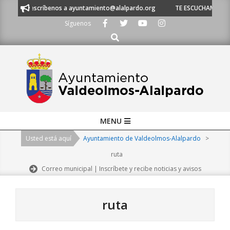
Skip
escríbenos a ayuntamiento@alalpardo.org
TE ESCUCHAMOS - Llámanos al
to
Síguenos
content
Buscar
Primary
MENU
Navigation
Usted está aquí
Ayuntamiento de Valdeolmos-Alalpardo
>
Menu
ruta
Correo municipal | Inscríbete y recibe noticias y avisos
ruta