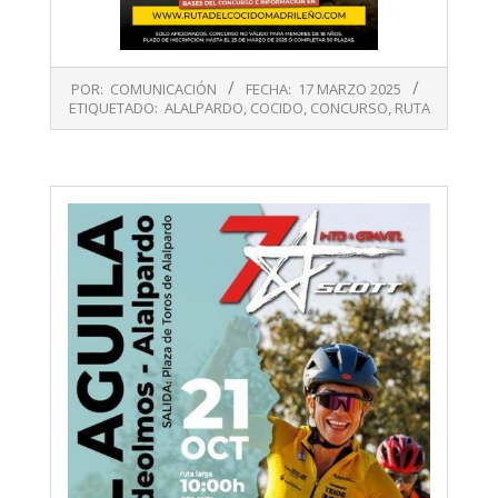
2025-
POR:
COMUNICACIÓN
FECHA:
17 MARZO 2025
03-
ETIQUETADO:
ALALPARDO
,
COCIDO
,
CONCURSO
,
RUTA
17