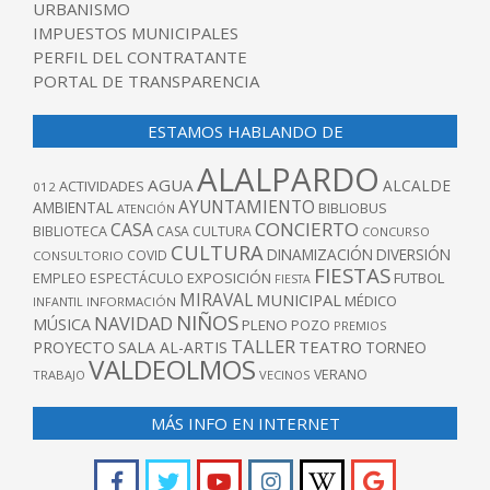
URBANISMO
IMPUESTOS MUNICIPALES
PERFIL DEL CONTRATANTE
PORTAL DE TRANSPARENCIA
ESTAMOS HABLANDO DE
ALALPARDO
AGUA
ALCALDE
ACTIVIDADES
012
AYUNTAMIENTO
AMBIENTAL
BIBLIOBUS
ATENCIÓN
CONCIERTO
CASA
BIBLIOTECA
CASA CULTURA
CONCURSO
CULTURA
DINAMIZACIÓN
DIVERSIÓN
COVID
CONSULTORIO
FIESTAS
EXPOSICIÓN
FUTBOL
EMPLEO
ESPECTÁCULO
FIESTA
MIRAVAL
MUNICIPAL
MÉDICO
INFANTIL
INFORMACIÓN
NIÑOS
NAVIDAD
MÚSICA
PLENO
POZO
PREMIOS
TALLER
TEATRO
PROYECTO
SALA AL-ARTIS
TORNEO
VALDEOLMOS
VERANO
TRABAJO
VECINOS
MÁS INFO EN INTERNET