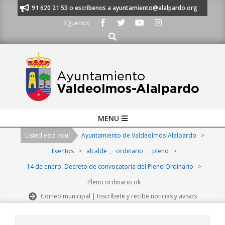
Skip
manos al 91 620 21 53 o escríbenos a ayuntamiento@alalpardo.org
TE 
to
Síguenos
content
Buscar
Primary
MENU
Navigation
Usted está aquí
Ayuntamiento de Valdeolmos-Alalpardo
>
Menu
Eventos
>
alcalde
,
ordinario
,
pleno
>
14 de enero: Decreto de convocatoria del Pleno Ordinario
>
Pleno ordinario ok
Correo municipal | Inscríbete y recibe noticias y avisos