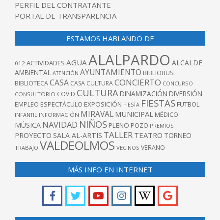
PERFIL DEL CONTRATANTE
PORTAL DE TRANSPARENCIA
ESTAMOS HABLANDO DE
ALALPARDO
AGUA
ALCALDE
ACTIVIDADES
012
AYUNTAMIENTO
AMBIENTAL
BIBLIOBUS
ATENCIÓN
CONCIERTO
CASA
BIBLIOTECA
CASA CULTURA
CONCURSO
CULTURA
DINAMIZACIÓN
DIVERSIÓN
COVID
CONSULTORIO
FIESTAS
EXPOSICIÓN
FUTBOL
EMPLEO
ESPECTÁCULO
FIESTA
MIRAVAL
MUNICIPAL
MÉDICO
INFANTIL
INFORMACIÓN
NIÑOS
NAVIDAD
MÚSICA
PLENO
POZO
PREMIOS
TALLER
TEATRO
PROYECTO
SALA AL-ARTIS
TORNEO
VALDEOLMOS
VERANO
TRABAJO
VECINOS
MÁS INFO EN INTERNET