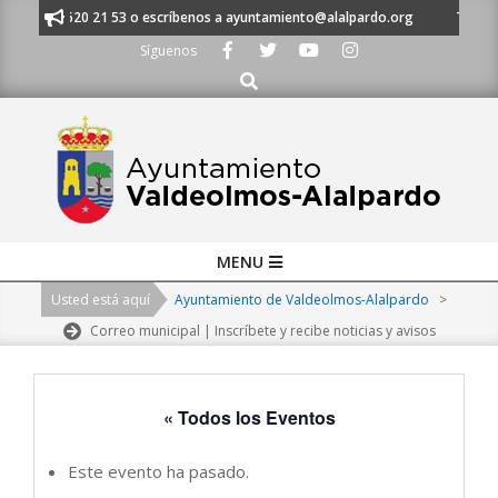
Skip
 al 91 620 21 53 o escríbenos a ayuntamiento@alalpardo.org
TE ESCUC
to
Síguenos
content
Buscar
Primary
MENU
Navigation
Usted está aquí
Ayuntamiento de Valdeolmos-Alalpardo
>
Menu
Correo municipal | Inscríbete y recibe noticias y avisos
« Todos los Eventos
Este evento ha pasado.