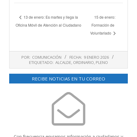
13 de enero: Es martes y llega la
15 de enero:
Oficina Móvil de Atención al Ciudadano
Formación de
Voluntariado
2026-
POR:
COMUNICACIÓN
FECHA:
9 ENERO 2026
01-
ETIQUETADO:
ALCALDE
,
ORDINARIO
,
PLENO
09
RECIBE NOTICIAS EN TU CORREO
Con frecuencia enviamos información a ciudadanos y