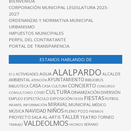
BIENVENIDA
CORPORACIÓN MUNICIPAL LEGISLATURA 2023-
2027
ORDENANZAS Y NORMATIVA MUNICIPAL
URBANISMO
IMPUESTOS MUNICIPALES
PERFIL DEL CONTRATANTE
PORTAL DE TRANSPARENCIA
ESTAMOS HABLANDO DE
ALALPARDO
AGUA
ALCALDE
ACTIVIDADES
012
AYUNTAMIENTO
AMBIENTAL
BIBLIOBUS
ATENCIÓN
CONCIERTO
CASA
BIBLIOTECA
CASA CULTURA
CONCURSO
CULTURA
DINAMIZACIÓN
DIVERSIÓN
COVID
CONSULTORIO
FIESTAS
EXPOSICIÓN
FUTBOL
EMPLEO
ESPECTÁCULO
FIESTA
MIRAVAL
MUNICIPAL
MÉDICO
INFANTIL
INFORMACIÓN
NIÑOS
NAVIDAD
MÚSICA
PLENO
POZO
PREMIOS
TALLER
TEATRO
PROYECTO
SALA AL-ARTIS
TORNEO
VALDEOLMOS
VERANO
TRABAJO
VECINOS