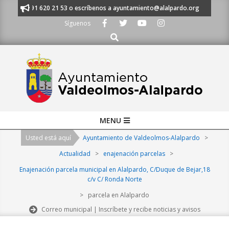
Skip
manos al 91 620 21 53 o escríbenos a ayuntamiento@alalpardo.org
TE E
to
Síguenos
content
Buscar
Primary
MENU
Navigation
Usted está aquí
Ayuntamiento de Valdeolmos-Alalpardo
>
Menu
Actualidad
>
enajenación parcelas
>
Enajenación parcela municipal en Alalpardo, C/Duque de Bejar,18
c/v C/ Ronda Norte
>
parcela en Alalpardo
Correo municipal | Inscríbete y recibe noticias y avisos