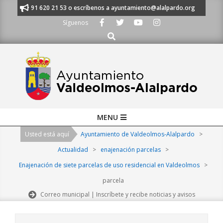
Skip
manos al 91 620 21 53 o escríbenos a ayuntamiento@alalpardo.org
TE 
to
Síguenos
content
Buscar
Primary
MENU
Navigation
Usted está aquí
Ayuntamiento de Valdeolmos-Alalpardo
>
Menu
Actualidad
>
enajenación parcelas
>
Enajenación de siete parcelas de uso residencial en Valdeolmos
>
parcela
Correo municipal | Inscríbete y recibe noticias y avisos