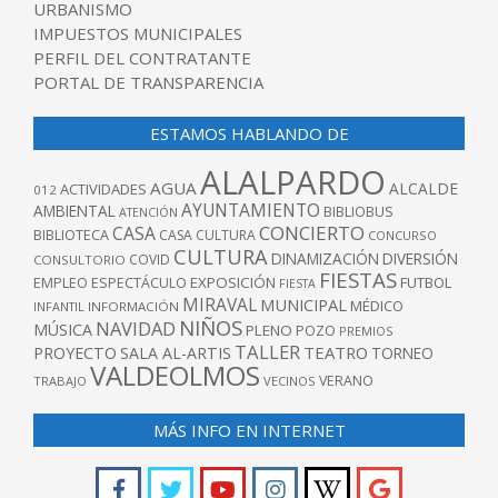
URBANISMO
IMPUESTOS MUNICIPALES
PERFIL DEL CONTRATANTE
PORTAL DE TRANSPARENCIA
ESTAMOS HABLANDO DE
ALALPARDO
AGUA
ALCALDE
ACTIVIDADES
012
AYUNTAMIENTO
AMBIENTAL
BIBLIOBUS
ATENCIÓN
CONCIERTO
CASA
BIBLIOTECA
CASA CULTURA
CONCURSO
CULTURA
DINAMIZACIÓN
DIVERSIÓN
COVID
CONSULTORIO
FIESTAS
EXPOSICIÓN
FUTBOL
EMPLEO
ESPECTÁCULO
FIESTA
MIRAVAL
MUNICIPAL
MÉDICO
INFANTIL
INFORMACIÓN
NIÑOS
NAVIDAD
MÚSICA
PLENO
POZO
PREMIOS
TALLER
TEATRO
PROYECTO
SALA AL-ARTIS
TORNEO
VALDEOLMOS
VERANO
TRABAJO
VECINOS
MÁS INFO EN INTERNET