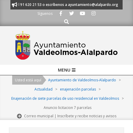
Skip
ámanos al 91 620 21 53 o escríbenos a ayuntamiento@alalpardo.org
TE
to
Síguenos
content
Buscar
Primary
MENU
Navigation
Usted está aquí
Ayuntamiento de Valdeolmos-Alalpardo
>
Menu
Actualidad
>
enajenación parcelas
>
Enajenación de siete parcelas de uso residencial en Valdeolmos
>
Anuncio licitacion 7 parcelas
Correo municipal | Inscríbete y recibe noticias y avisos