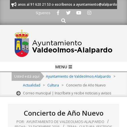
Skip
S - Llámanos al 91 620 21 53 o escríbenos a ayuntamiento@alalpardo.org
to
Síguenos
content
Buscar
Primary
MENU
Navigation
Usted está aquí
Ayuntamiento de Valdeolmos-Alalpardo
>
Menu
Actualidad
>
Cultura
>
Concierto de Año Nuevo
Correo municipal | Inscríbete y recibe noticias y avisos
Concierto de Año Nuevo
POR:
AYUNTAMIENTO DE VALDEOLMOS-ALALPARDO
FECHA:
21 DICIEMBRE 2015
TEMA:
CULTURA
,
FESTEJOS