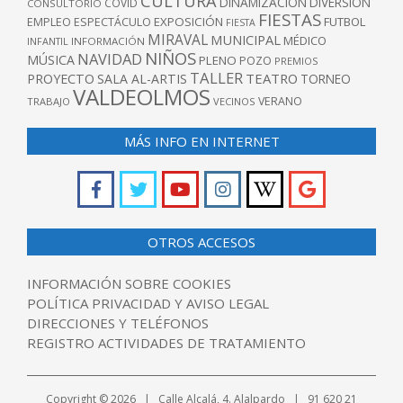
CULTURA
DINAMIZACIÓN
DIVERSIÓN
COVID
CONSULTORIO
FIESTAS
EXPOSICIÓN
FUTBOL
EMPLEO
ESPECTÁCULO
FIESTA
MIRAVAL
MUNICIPAL
MÉDICO
INFANTIL
INFORMACIÓN
NIÑOS
NAVIDAD
MÚSICA
PLENO
POZO
PREMIOS
TALLER
TEATRO
PROYECTO
SALA AL-ARTIS
TORNEO
VALDEOLMOS
VERANO
TRABAJO
VECINOS
MÁS INFO EN INTERNET
OTROS ACCESOS
INFORMACIÓN SOBRE COOKIES
POLÍTICA PRIVACIDAD Y AVISO LEGAL
DIRECCIONES Y TELÉFONOS
REGISTRO ACTIVIDADES DE TRATAMIENTO
Copyright © 2026 | Calle Alcalá, 4. Alalpardo | 91 620 21