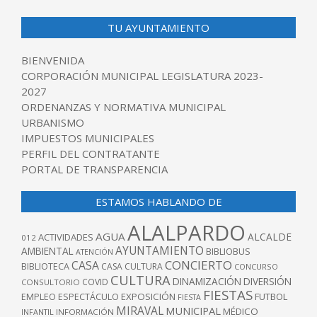
TU AYUNTAMIENTO
BIENVENIDA
CORPORACIÓN MUNICIPAL LEGISLATURA 2023-
2027
ORDENANZAS Y NORMATIVA MUNICIPAL
URBANISMO
IMPUESTOS MUNICIPALES
PERFIL DEL CONTRATANTE
PORTAL DE TRANSPARENCIA
ESTAMOS HABLANDO DE
ALALPARDO
AGUA
ALCALDE
ACTIVIDADES
012
AYUNTAMIENTO
AMBIENTAL
BIBLIOBUS
ATENCIÓN
CONCIERTO
CASA
BIBLIOTECA
CASA CULTURA
CONCURSO
CULTURA
DINAMIZACIÓN
DIVERSIÓN
COVID
CONSULTORIO
FIESTAS
EXPOSICIÓN
FUTBOL
EMPLEO
ESPECTÁCULO
FIESTA
MIRAVAL
MUNICIPAL
MÉDICO
INFANTIL
INFORMACIÓN