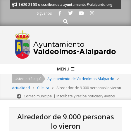
Skip
nos al 91 620 21 53 o escríbenos a ayuntamiento@alalpardo.org
TE ES
to
Síguenos
content
Buscar
Primary
MENU
Navigation
Usted está aquí
Ayuntamiento de Valdeolmos-Alalpardo
>
Menu
Actualidad
>
Cultura
>
Alrededor de 9.000 personas lo vieron
Correo municipal | Inscríbete y recibe noticias y avisos
Alrededor de 9.000 personas
lo vieron