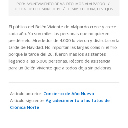
POR:
AYUNTAMIENTO DE VALDEOLMOS-ALALPARDO
FECHA:
28 DICIEMBRE 2015
TEMA:
CULTURA
,
FESTEJOS
El público del Belén Viviente de Alalpardo crece y crece
cada año. Ya son miles las personas que no quieren
perdérselo. Alrededor de 4.000 lo vieron y disfrutaron la
tarde de Navidad. No importan las largas colas ni el frío
porque la tarde del 26, fueron más los asistentes
llegando a las 5.000 personas. Récord de asistencia
para un Belén Viviente que a todos deja sin palabras.
2015-
12-
Artículo anterior:
Concierto de Año Nuevo
28
Artículo siguiente:
Agradecimiento a las fotos de
Crónica Norte