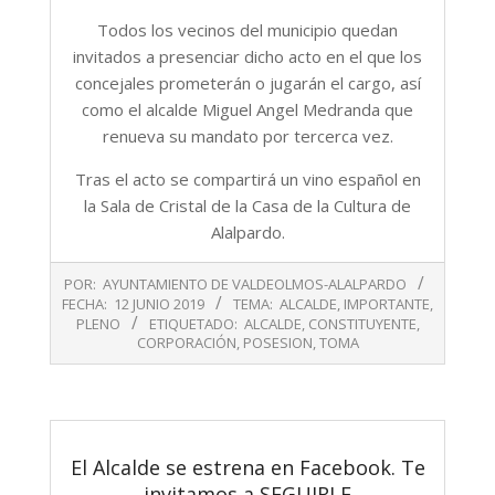
Todos los vecinos del municipio quedan
invitados a presenciar dicho acto en el que los
concejales prometerán o jugarán el cargo, así
como el alcalde Miguel Angel Medranda que
renueva su mandato por tercerca vez.
Tras el acto se compartirá un vino español en
la Sala de Cristal de la Casa de la Cultura de
Alalpardo.
2019-
POR:
AYUNTAMIENTO DE VALDEOLMOS-ALALPARDO
06-
FECHA:
12 JUNIO 2019
TEMA:
ALCALDE
,
IMPORTANTE
,
12
PLENO
ETIQUETADO:
ALCALDE
,
CONSTITUYENTE
,
CORPORACIÓN
,
POSESION
,
TOMA
El Alcalde se estrena en Facebook. Te
invitamos a SEGUIRLE