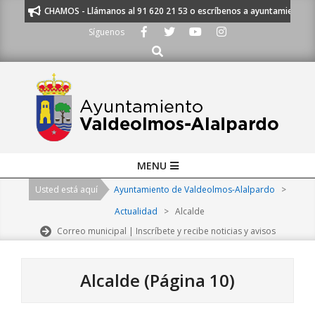
Skip
SCUCHAMOS - Llámanos al 91 620 21 53 o escríbenos a ayuntamiento@alalpar
to
Síguenos
content
Buscar
Primary
MENU
Navigation
Usted está aquí
Ayuntamiento de Valdeolmos-Alalpardo
>
Menu
Actualidad
>
Alcalde
Correo municipal | Inscríbete y recibe noticias y avisos
Alcalde
(Página 10)