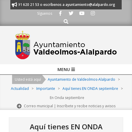
Skip
anos al 91 620 21 53 o escríbenos a ayuntamiento@alalpardo.org
TE E
to
Síguenos
content
Buscar
Primary
MENU
Navigation
Usted está aquí
Ayuntamiento de Valdeolmos-Alalpardo
>
Menu
Actualidad
>
Importante
>
Aquí tienes EN ONDA septiembre
>
En Onda septiembre
Correo municipal | Inscríbete y recibe noticias y avisos
Aquí tienes EN ONDA