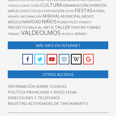
CULTURA
DINAMIZACIÓN
DIVERSIÓN
COVID
CONSULTORIO
FIESTAS
EXPOSICIÓN
FUTBOL
EMPLEO
ESPECTÁCULO
FIESTA
MIRAVAL
MUNICIPAL
MÉDICO
INFANTIL
INFORMACIÓN
NIÑOS
NAVIDAD
MÚSICA
PLENO
POZO
PREMIOS
TALLER
TEATRO
PROYECTO
SALA AL-ARTIS
TORNEO
VALDEOLMOS
VERANO
TRABAJO
VECINOS
MÁS INFO EN INTERNET
OTROS ACCESOS
INFORMACIÓN SOBRE COOKIES
POLÍTICA PRIVACIDAD Y AVISO LEGAL
DIRECCIONES Y TELÉFONOS
REGISTRO ACTIVIDADES DE TRATAMIENTO