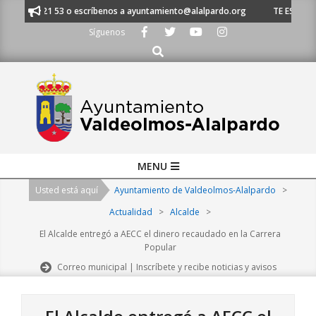
Skip
l 91 620 21 53 o escríbenos a ayuntamiento@alalpardo.org
TE ESCUCHAM
to
Síguenos
content
Buscar
Primary
MENU
Navigation
Usted está aquí
Ayuntamiento de Valdeolmos-Alalpardo
>
Menu
Actualidad
>
Alcalde
>
El Alcalde entregó a AECC el dinero recaudado en la Carrera
Popular
Correo municipal | Inscríbete y recibe noticias y avisos