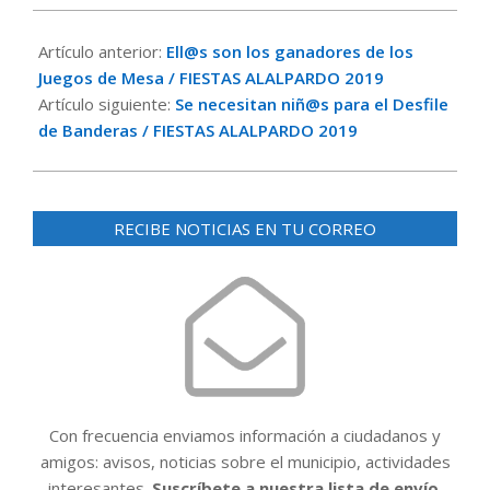
2019-
08-
Artículo anterior:
Ell@s son los ganadores de los
20
Juegos de Mesa / FIESTAS ALALPARDO 2019
Artículo siguiente:
Se necesitan niñ@s para el Desfile
de Banderas / FIESTAS ALALPARDO 2019
RECIBE NOTICIAS EN TU CORREO
Con frecuencia enviamos información a ciudadanos y
amigos: avisos, noticias sobre el municipio, actividades
interesantes.
Suscríbete a nuestra lista de envío.