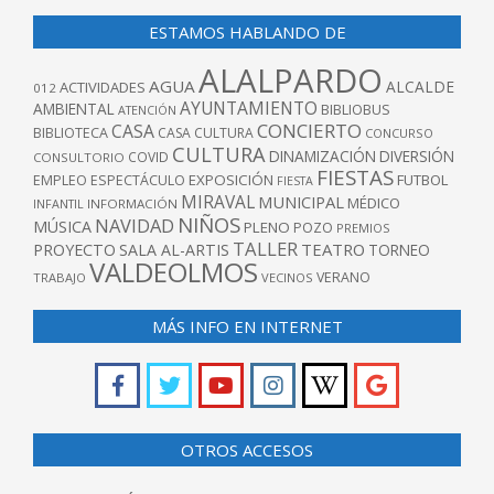
ESTAMOS HABLANDO DE
ALALPARDO
AGUA
ALCALDE
ACTIVIDADES
012
AYUNTAMIENTO
AMBIENTAL
BIBLIOBUS
ATENCIÓN
CONCIERTO
CASA
BIBLIOTECA
CASA CULTURA
CONCURSO
CULTURA
DINAMIZACIÓN
DIVERSIÓN
COVID
CONSULTORIO
FIESTAS
EXPOSICIÓN
FUTBOL
EMPLEO
ESPECTÁCULO
FIESTA
MIRAVAL
MUNICIPAL
MÉDICO
INFANTIL
INFORMACIÓN
NIÑOS
NAVIDAD
MÚSICA
PLENO
POZO
PREMIOS
TALLER
TEATRO
PROYECTO
SALA AL-ARTIS
TORNEO
VALDEOLMOS
VERANO
TRABAJO
VECINOS
MÁS INFO EN INTERNET
OTROS ACCESOS