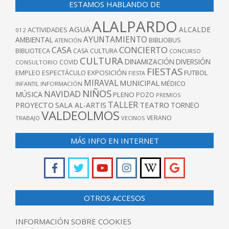
ESTAMOS HABLANDO DE
ALALPARDO
AGUA
ALCALDE
ACTIVIDADES
012
AYUNTAMIENTO
AMBIENTAL
BIBLIOBUS
ATENCIÓN
CONCIERTO
CASA
BIBLIOTECA
CASA CULTURA
CONCURSO
CULTURA
DINAMIZACIÓN
DIVERSIÓN
COVID
CONSULTORIO
FIESTAS
EXPOSICIÓN
FUTBOL
EMPLEO
ESPECTÁCULO
FIESTA
MIRAVAL
MUNICIPAL
MÉDICO
INFANTIL
INFORMACIÓN
NIÑOS
NAVIDAD
MÚSICA
PLENO
POZO
PREMIOS
TALLER
TEATRO
PROYECTO
SALA AL-ARTIS
TORNEO
VALDEOLMOS
VERANO
TRABAJO
VECINOS
MÁS INFO EN INTERNET
OTROS ACCESOS
INFORMACIÓN SOBRE COOKIES