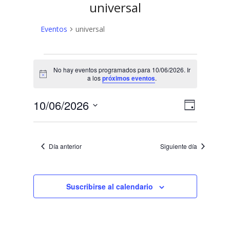
universal
Eventos
universal
Eventos
No hay eventos programados para 10/06/2026. Ir
en
Aviso
a los
próximos eventos
.
10/06/2026
N
N
10/06/2026
Día
a
Selecciona
a
v
la
v
fecha.
e
Día anterior
Siguiente día
e
g
a
g
c
Suscribirse al calendario
a
i
c
ó
n
i