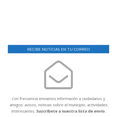
d
ó
e
n
v
i
d
s
e
t
v
a
RECIBE NOTICIAS EN TU CORREO
i
s
d
s
e
t
E
a
v
e
s
n
t
Con frecuencia enviamos información a ciudadanos y
o
amigos: avisos, noticias sobre el municipio, actividades
interesantes.
Suscríbete a nuestra lista de envío.