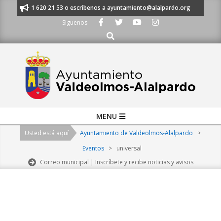
Skip
anos al 91 620 21 53 o escríbenos a ayuntamiento@alalpardo.org
TE ES
to
Síguenos
content
Buscar
Primary
MENU
Navigation
Usted está aquí
Ayuntamiento de Valdeolmos-Alalpardo
>
Menu
Eventos
>
universal
Correo municipal | Inscríbete y recibe noticias y avisos
2026-
08-
08