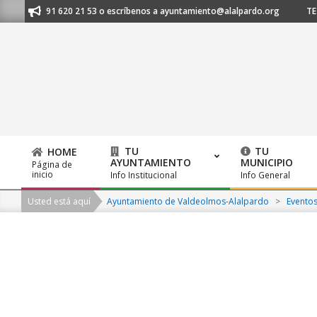
Skip
anos al 91 620 21 53 o escríbenos a ayuntamiento@alalpardo.org
TE E
to
content
TU
TU
HOME
AYUNTAMIENTO
MUNICIPIO
Página de
Primary
inicio
Info Institucional
Info General
Navigation
Usted está aquí
Ayuntamiento de Valdeolmos-Alalpardo
>
Evento
Menu
2026-
08-
07