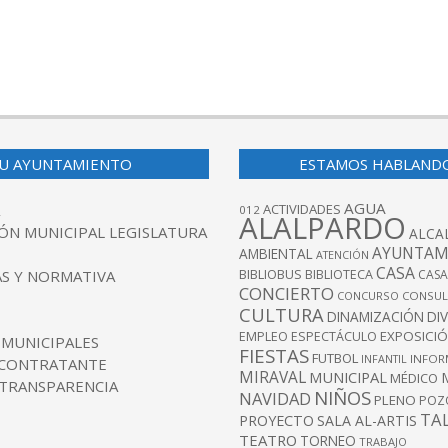
U AYUNTAMIENTO
ESTAMOS HABLAND
AGUA
ACTIVIDADES
012
ALALPARDO
ÓN MUNICIPAL LEGISLATURA
ALCA
AYUNTAM
AMBIENTAL
ATENCIÓN
CASA
BIBLIOBUS
S Y NORMATIVA
BIBLIOTECA
CASA
CONCIERTO
CONCURSO
CONSUL
CULTURA
DINAMIZACIÓN
DI
EXPOSICI
EMPLEO
ESPECTÁCULO
 MUNICIPALES
FIESTAS
FUTBOL
INFANTIL
INFOR
 CONTRATANTE
MIRAVAL
MUNICIPAL
MÉDICO
 TRANSPARENCIA
NIÑOS
NAVIDAD
PLENO
POZ
TA
PROYECTO
SALA AL-ARTIS
TEATRO
TORNEO
TRABAJO