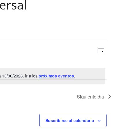
ersal
N
N
Día
a
a
Selecciona
v
la
v
e
fecha.
13/06/2026. Ir a los
próximos eventos
.
e
g
Aviso
a
g
c
a
Siguiente día
i
c
ó
n
i
Suscribirse al calendario
d
ó