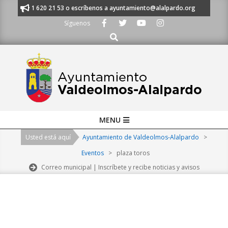
Skip
anos al 91 620 21 53 o escríbenos a ayuntamiento@alalpardo.org
TE ES
to
Síguenos
content
Buscar
Primary
MENU
Navigation
Usted está aquí
Ayuntamiento de Valdeolmos-Alalpardo
>
Menu
Eventos
>
plaza toros
Correo municipal | Inscríbete y recibe noticias y avisos
2026-
08-
07