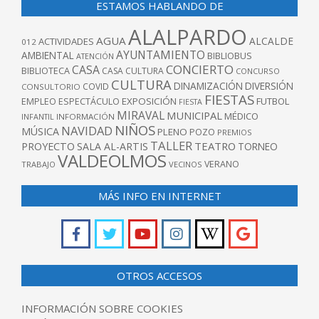
ESTAMOS HABLANDO DE
ALALPARDO
AGUA
ALCALDE
ACTIVIDADES
012
AYUNTAMIENTO
AMBIENTAL
BIBLIOBUS
ATENCIÓN
CONCIERTO
CASA
BIBLIOTECA
CASA CULTURA
CONCURSO
CULTURA
DINAMIZACIÓN
DIVERSIÓN
COVID
CONSULTORIO
FIESTAS
EXPOSICIÓN
FUTBOL
EMPLEO
ESPECTÁCULO
FIESTA
MIRAVAL
MUNICIPAL
MÉDICO
INFANTIL
INFORMACIÓN
NIÑOS
NAVIDAD
MÚSICA
PLENO
POZO
PREMIOS
TALLER
TEATRO
PROYECTO
SALA AL-ARTIS
TORNEO
VALDEOLMOS
VERANO
TRABAJO
VECINOS
MÁS INFO EN INTERNET
OTROS ACCESOS
INFORMACIÓN SOBRE COOKIES