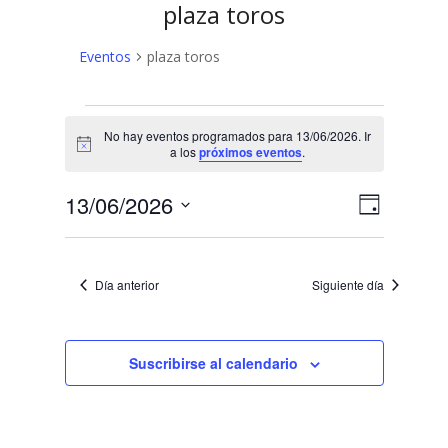
plaza toros
Eventos
plaza toros
Eventos
No hay eventos programados para 13/06/2026. Ir
en
Aviso
a los
próximos eventos
.
13/06/2026
N
N
13/06/2026
Día
a
Selecciona
a
v
la
v
fecha.
e
Día anterior
Siguiente día
e
g
a
g
c
Suscribirse al calendario
a
i
c
ó
n
i