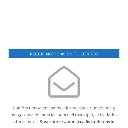
d
ó
e
n
v
i
d
s
e
t
v
a
RECIBE NOTICIAS EN TU CORREO
i
s
d
s
e
t
E
a
v
e
s
n
t
Con frecuencia enviamos información a ciudadanos y
o
amigos: avisos, noticias sobre el municipio, actividades
interesantes.
Suscríbete a nuestra lista de envío.