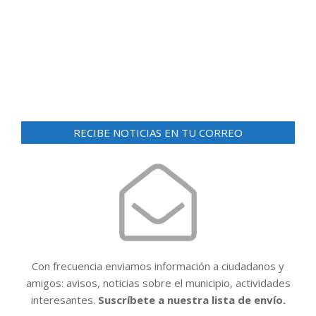
d
ó
e
n
v
i
d
s
e
t
v
a
RECIBE NOTICIAS EN TU CORREO
i
s
d
s
e
t
E
a
v
e
s
n
t
Con frecuencia enviamos información a ciudadanos y
o
amigos: avisos, noticias sobre el municipio, actividades
interesantes.
Suscríbete a nuestra lista de envío.