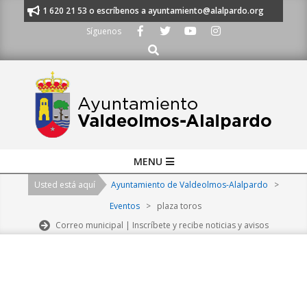
Skip
nos al 91 620 21 53 o escríbenos a ayuntamiento@alalpardo.org
TE ES
to
Síguenos
content
Buscar
Primary
MENU
Navigation
Usted está aquí
Ayuntamiento de Valdeolmos-Alalpardo
>
Menu
Eventos
>
plaza toros
Correo municipal | Inscríbete y recibe noticias y avisos
2026-
08-
10