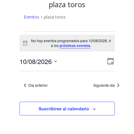
plaza toros
Eventos
plaza toros
Eventos
No hay eventos programados para 10/08/2026. Ir
en
Aviso
a los
próximos eventos
.
10/08/2026
N
N
10/08/2026
Día
a
Selecciona
a
v
la
v
fecha.
e
Día anterior
Siguiente día
e
g
a
g
c
Suscribirse al calendario
a
i
c
ó
n
i