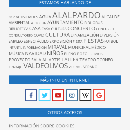
ESTAMOS HABLANDO DE
ALALPARDO
AGUA
ALCALDE
ACTIVIDADES
012
AYUNTAMIENTO
AMBIENTAL
BIBLIOBUS
ATENCIÓN
CONCIERTO
CASA
BIBLIOTECA
CASA CULTURA
CONCURSO
CULTURA
DINAMIZACIÓN
DIVERSIÓN
COVID
CONSULTORIO
FIESTAS
EXPOSICIÓN
FUTBOL
EMPLEO
ESPECTÁCULO
FIESTA
MIRAVAL
MUNICIPAL
MÉDICO
INFANTIL
INFORMACIÓN
NIÑOS
NAVIDAD
MÚSICA
PLENO
POZO
PREMIOS
TALLER
TEATRO
PROYECTO
SALA AL-ARTIS
TORNEO
VALDEOLMOS
VERANO
TRABAJO
VECINOS
MÁS INFO EN INTERNET
OTROS ACCESOS
INFORMACIÓN SOBRE COOKIES